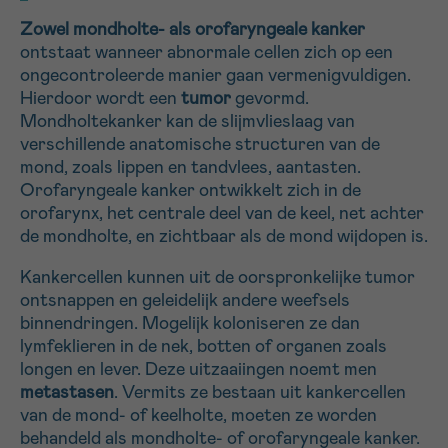
16h-18h
Zowel mondholte- als orofaryngeale kanker
ontstaat wanneer abnormale cellen zich op een
Bel ons op 0800 15 802
ma-vrij 9u tot 18u
ongecontroleerde manier gaan vermenigvuldigen.
VOORNAAM
Hierdoor wordt een
tumor
gevormd.
SANS
Ja, stuur mij de nieuwsbrief
Verder
Via ons
TITRE
Mondholtekanker kan de slijmvlieslaag van
contactformulier
verschillende anatomische structuren van de
Ik wil graag opgebeld worden
mond, zoals lippen en tandvlees, aantasten.
Orofaryngeale kanker ontwikkelt zich in de
EMAIL
Meer weten over Kankerinfo
orofarynx, het centrale deel van de keel, net achter
de mondholte, en zichtbaar als de mond wijdopen is.
Kankercellen kunnen uit de oorspronkelijke tumor
MIJN VRAAG
ontsnappen en geleidelijk andere weefsels
binnendringen. Mogelijk koloniseren ze dan
lymfeklieren in de nek, botten of organen zoals
longen en lever. Deze uitzaaiingen noemt men
metastasen
. Vermits ze bestaan uit kankercellen
Ja, stuur mij de nieuwsbrief
van de mond- of keelholte, moeten ze worden
Ik aanvaard de
gebruiksvoorwaarden
behandeld als mondholte- of orofaryngeale kanker.