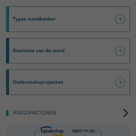
*VERPLICHT VELD
Types mondkanker
Sturen
Anatomie van de mond
Onderzoeksprojecten
RISICOFACTOREN
Het risico op mondholte- en orofaryngeale kanker
wordt sterk verhoogd door twee belangrijke