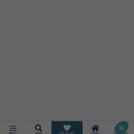
TERUG
Menu
Zoek
Doe een gift
Home
CancerInfo