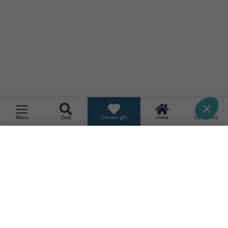
TERUG
Menu
Zoek
Doe een gift
Home
CancerInfo
SCHRIJF JE IN VOOR ONZE NIEUWSBRIEF