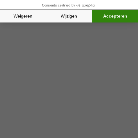
Drink alleen alcohol als je je goed voelt.
Ben je zwanger, jonger dan 18 jaar of heb je al
kanker? Dan is het simpelweg noodzakelijk dat je
geen alcohol drinkt.
LEKKER ALCOHOLVRIJ!
Zonder alcohol geen plezier en
gezelligheid? Nonsens natuurlijk! Er
zijn genoeg lekkere alcoholvrije
alternatieven die geen aanslag op je
gezondheid plegen.