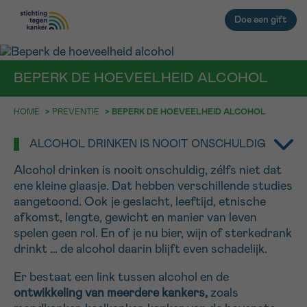
Doe een gift
BEPERK DE HOEVEELHEID ALCOHOL
TERUG
HOME
>
PREVENTIE
>
BEPERK DE HOEVEELHEID ALCOHOL
EMAIL
geen enkele diagnose
IN DE STRIJD TEGEN KANKER STA
ALCOHOL DRINKEN IS NOOIT ONSCHULDIG
JE NIET ALLEEN
Alcohol drinken is nooit onschuldig, zélfs niet dat
Afspraak
Vraag
Gegevens
Bevestiging
NAAM
ene kleine glaasje. Dat hebben verschillende studies
Professionele medewerkers beantwoorden je vragen
aangetoond. Ook je geslacht, leeftijd, etnische
Contacteer ons gratis
afkomst, lengte, gewicht en manier van leven
KIES DE TIJDSSPANNE VAN JE AFSPRAAK
spelen geen rol. En of je nu bier, wijn of sterkedrank
9h-11h
drinkt … de alcohol daarin blijft even schadelijk.
VOORNAAM
TERUG
11h-13h
Er bestaat een link tussen alcohol en de
ontwikkeling van meerdere kankers,
zoals
13h-16h
NAAM