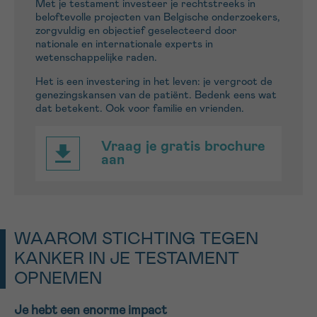
Met
je
testament
investeer
je
rechtstreeks in
beloftevolle projecten van Belgische onderzoekers,
16h-18h
zorgvuldig en objectief geselecteerd door
Bel ons op 0800 15 802
nationale en internationale experts in
ma-vrij 9u tot 18u
wetenschappelijke raden.
VOORNAAM
Verder
Via ons
Het is een investering in het leven:
je
vergroot de
contactformulier
genezingskansen van de patiënt. Bedenk eens wat
dat betekent. Ook voor familie en vrienden.
Ik wil graag opgebeld worden
EMAIL
Vraag je gratis brochure
Meer weten over Kankerinfo
aan
MIJN VRAAG
WAAROM STICHTING TEGEN
KANKER IN JE TESTAMENT
OPNEMEN
Ja, stuur mij de nieuwsbrief
Ik aanvaard de
gebruiksvoorwaarden
Je hebt een enorme impact