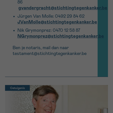
86
gvandergracht@stichtingtegenkanker.be
Jürgen Van Molle: 0492 29 84 62
JVanMolle@stichtingtegenkanker.be
Nik Grymonprez: 0470 12 58 87
NGrymonprez@stichtingtegenkanker.be
Ben
je
notaris
, mail dan naar
testament@
stichtingtegenkanke
r
.be
Getuigenis