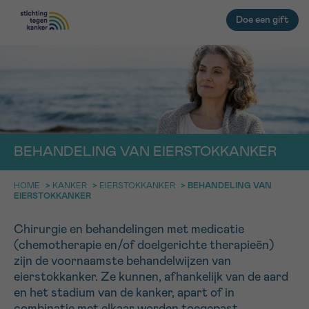
Doe een gift
TERUG
EMAIL
geen enkele diagnose
IN DE STRIJD TEGEN KANKER STA
BEHANDELING VAN EIERSTOKKANKER
JE NIET ALLEEN
Afspraak
Vraag
Gegevens
Bevestiging
NAAM
HOME
>
KANKER
>
EIERSTOKKANKER
>
BEHANDELING VAN
Professionele medewerkers beantwoorden je vragen
EIERSTOKKANKER
Contacteer ons gratis
KIES DE TIJDSSPANNE VAN JE AFSPRAAK
Chirurgie en behandelingen met medicatie
(chemotherapie en/of doelgerichte therapieën)
9h-11h
VOORNAAM
zijn de voornaamste behandelwijzen van
TERUG
11h-13h
eierstokkanker. Ze kunnen, afhankelijk van de aard
en het stadium van de kanker, apart of in
13h-16h
NAAM
combinatie met elkaar worden toegepast.