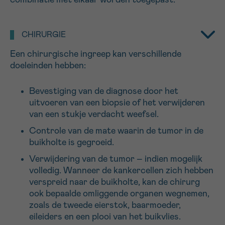
16h-18h
Bel ons op 0800 15 802
CHIRURGIE
ma-vrij 9u tot 18u
VOORNAAM
Verder
Een chirurgische ingreep kan verschillende
Via ons
contactformulier
doeleinden hebben:
Ik wil graag opgebeld worden
Bevestiging van de diagnose door het
EMAIL
uitvoeren van een biopsie of het verwijderen
Meer weten over Kankerinfo
van een stukje verdacht weefsel.
Controle van de mate waarin de tumor in de
buikholte is gegroeid.
MIJN VRAAG
Verwijdering van de tumor – indien mogelijk
volledig. Wanneer de kankercellen zich hebben
verspreid naar de buikholte, kan de chirurg
ook bepaalde omliggende organen wegnemen,
zoals de tweede eierstok, baarmoeder,
Ja, stuur mij de nieuwsbrief
eileiders en een plooi van het buikvlies.
Ik aanvaard de
gebruiksvoorwaarden