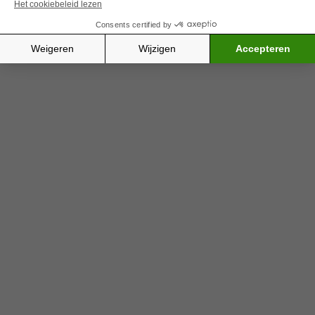
Bij terminale kanker
, teneinde de pijn te
verlichten of de symptomen onder controle te
houden die veroorzaakt worden door
gevorderde eierstokkanker, en om de groei van
de tumor te vertragen. Dan heeft men het
over palliatieve chemotherapie