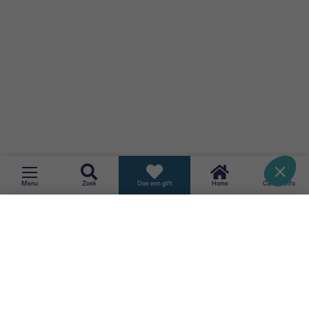
TERUG
Menu
Zoek
Doe een gift
Home
CancerInfo