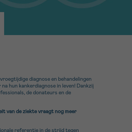
16h-18h
erder
er
er
 vroegtijdige diagnose en behandelingen
 na hun kankerdiagnose in leven! Dankzij
turen
fessionals, de donateurs en de
it van de ziekte vraagt nog meer
onale referentie in de strijd tegen