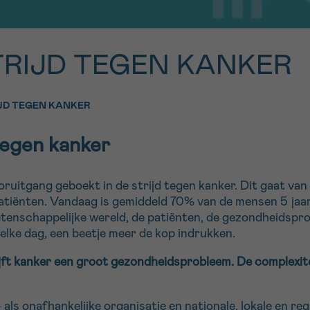
11h-13h
13h-16h
er ons gratis
TRIJD TEGEN KANKER
V
p 0800 15 802
Via ons
 tot 18u
contactformuli
IJD TEGEN KANKER
e tegen kanker
ag opgebeld
Meer weten ov
Kankerinfo
ruitgang geboekt in de strijd tegen kanker. Dit gaat van
e nieuwsbrief
patiënten. Vandaag is gemiddeld 70% van de mensen 5 jaar
gebruiksvoorwaarden
S
enschappelijke wereld, de patiënten, de gezondheidspro
elke dag, een beetje meer de kop indrukken.
jft kanker een groot gezondheidsprobleem. De complexite
als onafhankelijke organisatie en nationale, lokale en regi