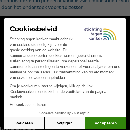
el onderzoek rond pancreaskanker. Als ambassadeur van
n door het onderzoek voort te zetten.