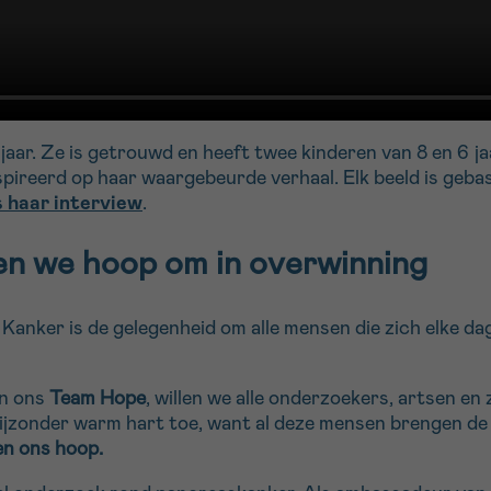
jaar. Ze is getrouwd en heeft twee kinderen van 8 en 6 ja
ireerd op haar waargebeurde verhaal. Elk beeld is gebasee
 haar interview
.
en we hoop om in overwinning
anker is de gelegenheid om alle mensen die zich elke dag
in ons
Team Hope
, willen we alle onderzoekers, artsen en
ijzonder warm hart toe, want al deze mensen brengen de
en ons hoop.