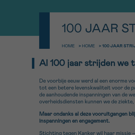
9h-11h
Contacte
EMAIL
100 JAAR S
Bel ons o
ma-vrij 9u
HOME
>
HOME
>
100 JAAR STR
MIJN VRAAG
​​Al 100 jaar strijden w
Ik wil gra
worden
De voorbije eeuw werd al een enorme voo
Ja, stuur mij d
tot een betere levenskwaliteit voor de 
Ik aanvaard de
de aanhoudende inspanningen van de wet
*VERPLICHT VELD
overheidsdiensten kunnen we de ziekte, 
Maar ondanks al deze vooruitgangen bli
inspanningen en engagement.
Stichting tegen Kanker wil haar missie – 