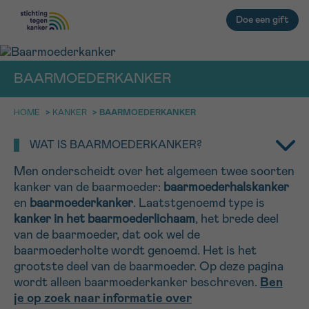
Doe een gift
BAARMOEDERKANKER
TERUG
HOME
>
KANKER
>
BAARMOEDERKANKER
EMAIL
geen enkele diagnose
IN DE STRIJD TEGEN KANKER STA
WAT IS BAARMOEDERKANKER?
JE NIET ALLEEN
Men onderscheidt over het algemeen twee soorten
Afspraak
Vraag
Gegevens
Bevestiging
NAAM
kanker van de baarmoeder:
baarmoederhalskanker
Professionele medewerkers beantwoorden je vragen
en
baarmoederkanker
. Laatstgenoemd type is
Contacteer ons gratis
kanker in het baarmoederlichaam
, het brede deel
KIES DE TIJDSSPANNE VAN JE AFSPRAAK
van de baarmoeder, dat ook wel de
9h-11h
baarmoederholte wordt genoemd. Het is het
VOORNAAM
grootste deel van de baarmoeder. Op deze pagina
TERUG
11h-13h
wordt alleen baarmoederkanker beschreven.
Ben
je op zoek naar informatie over
13h-16h
NAAM