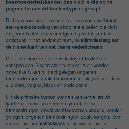
baarmoederhalskanker, dan vind je die op de
16h-18h
pagina die aan dit kankertype is gewijd.
Bel ons op 0800 15 802
Bij baarmoederkanker is er sprake van een
tumor
,
ma-vrij 9u tot 18u
een opeenstapeling van abnormale cellen die zich
VOORNAAM
Verder
Via ons
ongecontroleerd vermenigvuldigen. De kanker
contactformulier
ontstaat in het endometrium, de
slijmvlieslaag aan
de binnenkant van het baarmoederlichaam
.
Ik wil graag opgebeld worden
EMAIL
De tumor kan zich oppervlakkig of in de diepte
Meer weten over Kankerinfo
verspreiden. Naarmate de kanker zich verder
ontwikkelt, kan hij nabijgelegen organen
binnendringen, zoals baarmoederhals, eierstokken,
MIJN VRAAG
eileiders, vagina, blaas en endeldarm.
Uit de primaire tumor kunnen kankercellen via
lymfevaten ontsnappen en lymfeklieren
binnendringen, ofwel via bloedvaten andere, verder
gelegen, organen binnendringen, zoals longen, lever
Ja, stuur mij de nieuwsbrief
en botten, om
metastases
of uitzaaiingen te
Ik aanvaard de
gebruiksvoorwaarden