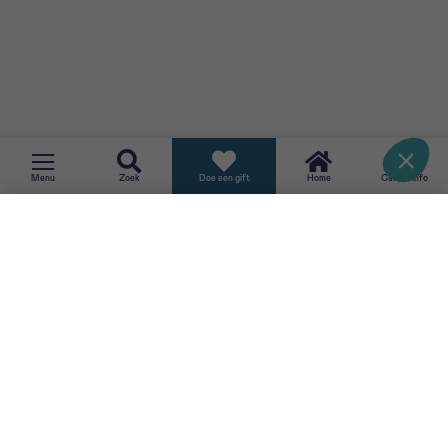
TERUG
Menu
Zoek
Doe een gift
Home
CancerInfo
Cancer Fact Sheets, Kankerregister, Incidentiejaar 2022,
Brussel 2026, België, 2012-2016.
Belgian Cancer Registry,
Brussels
.
SCHRIJF JE IN VOOR ONZE NIEUWSBRIEF