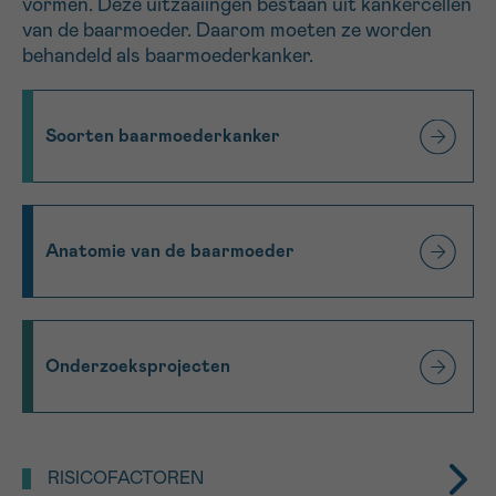
vormen. Deze uitzaaiingen bestaan uit kankercellen
*VERPLICHT VELD
van de baarmoeder. Daarom moeten ze worden
behandeld als baarmoederkanker.
Sturen
Soorten baarmoederkanker
Anatomie van de baarmoeder
Onderzoeksprojecten
RISICOFACTOREN