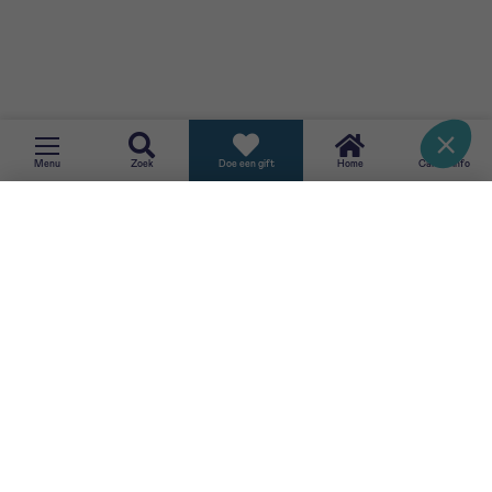
Brussels
.
Brachytherapie of inwendige
radiotherapie
TERUG
Menu
Zoek
Doe een gift
Home
CancerInfo
Behandeling met ultrasone geluidsgolven
(HIFU)
Cryotherapie
Hormoontherapie