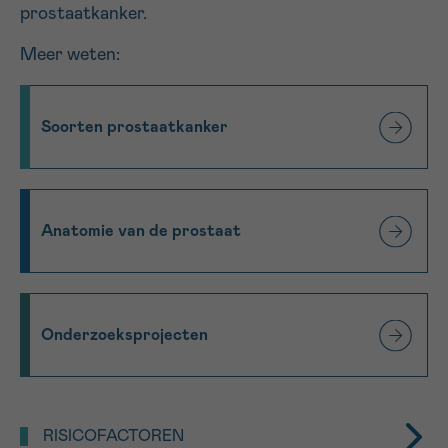
*VERPLICHT VELD
prostaatkanker.
Meer weten:
Sturen
Soorten prostaatkanker
Anatomie van de prostaat
Onderzoeksprojecten
RISICOFACTOREN