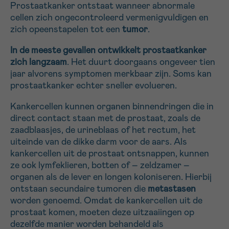
Prostaatkanker ontstaat wanneer abnormale
16h-18h
cellen zich ongecontroleerd vermenigvuldigen en
Bel ons op 0800 15 802
zich opeenstapelen tot een
tumor
.
ma-vrij 9u tot 18u
VOORNAAM
In de meeste gevallen ontwikkelt prostaatkanker
SANS
Ja, stuur mij de nieuwsbrief
Verder
Via ons
TITRE
zich langzaam
. Het duurt doorgaans ongeveer tien
contactformulier
jaar alvorens symptomen merkbaar zijn. Soms kan
Ik wil graag opgebeld worden
prostaatkanker echter sneller evolueren.
EMAIL
Kankercellen kunnen organen binnendringen die in
Meer weten over Kankerinfo
direct contact staan met de prostaat, zoals de
zaadblaasjes, de urineblaas of het rectum, het
uiteinde van de dikke darm voor de aars. Als
MIJN VRAAG
kankercellen uit de prostaat ontsnappen, kunnen
ze ook lymfeklieren, botten of – zeldzamer –
organen als de lever en longen koloniseren. Hierbij
ontstaan secundaire tumoren die
metastasen
worden genoemd. Omdat de kankercellen uit de
Ja, stuur mij de nieuwsbrief
prostaat komen, moeten deze uitzaaiingen op
Ik aanvaard de
gebruiksvoorwaarden
dezelfde manier worden behandeld als