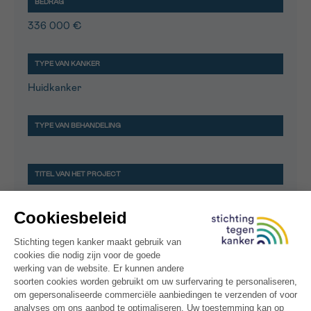
336 000 €
Huidkanker
Potentiating the metabolic fitness of metastasis
associated CD8+ T cells through spatial
metabolomics.