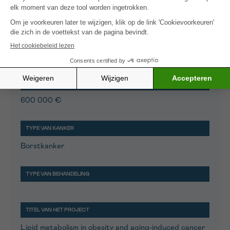
Fendt Sarah-Maria
KU Leuven
600 000 €
Borstkanker
Lipid metabolism in obesity and aging-induced cancer