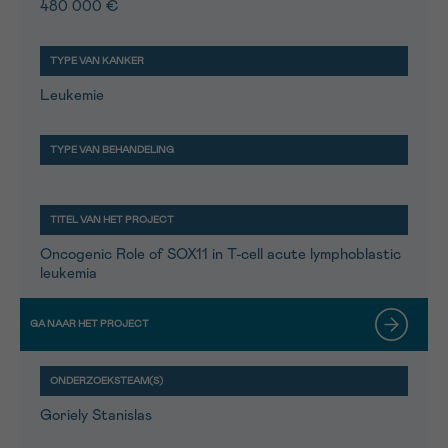
480 000 €
Leukemie
Oncogenic Role of SOX11 in T-cell acute lymphoblastic
leukemia
Goriely Stanislas