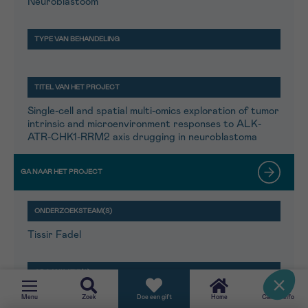
Neuroblastoom
Single-cell and spatial multi-omics exploration of tumor
intrinsic and microenvironment responses to ALK-
ATR-CHK1-RRM2 axis drugging in neuroblastoma
Tissir Fadel
UCLouvain
Menu
Zoek
Doe een gift
Home
CancerInfo