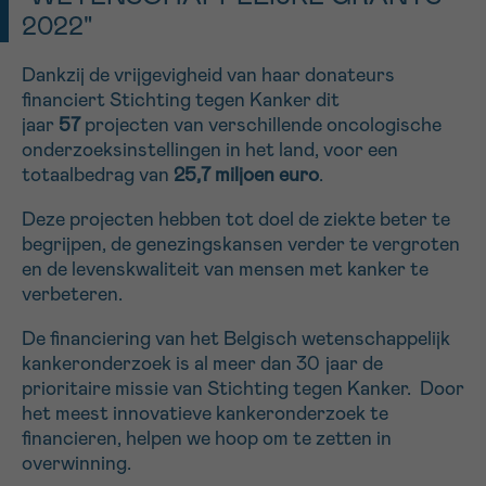
2022"
16h-18h
Bel ons op 0800 15 802
Dankzij de vrijgevigheid van haar donateurs
ma-vrij 9u tot 18u
financiert Stichting tegen Kanker dit
VOORNAAM
Verder
Via ons
jaar
57
projecten van verschillende oncologische
contactformulier
onderzoeksinstellingen in het land, voor een
totaalbedrag van
25,7 miljoen
euro
.
Ik wil graag opgebeld worden
EMAIL
Deze projecten hebben tot doel de ziekte beter te
Meer weten over Kankerinfo
begrijpen, de genezingskansen verder te vergroten
en de levenskwaliteit van mensen met kanker te
verbeteren.
MIJN VRAAG
De financiering van het Belgisch wetenschappelijk
kankeronderzoek is al meer dan 30 jaar de
prioritaire missie van Stichting tegen Kanker. Door
het meest innovatieve kankeronderzoek te
financieren, helpen we hoop om te zetten in
Ja, stuur mij de nieuwsbrief
overwinning.
Ik aanvaard de
gebruiksvoorwaarden