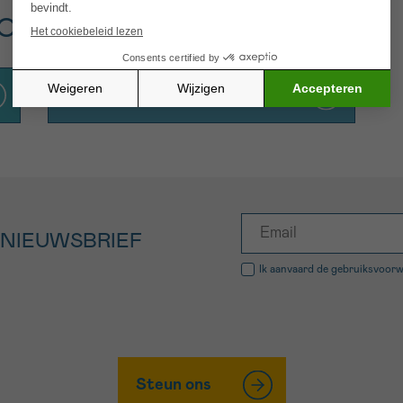
GOEDE PLAATS?
Ik ben jong en heb kanker
 NIEUWSBRIEF
Ik aanvaard de
gebruiksvoor
Steun ons