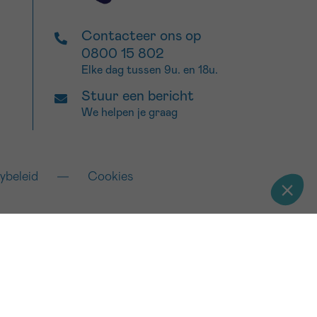
Contacteer ons op
0800 15 802
Elke dag tussen 9u. en 18u.
Stuur een bericht
We helpen je graag
ybeleid
Cookies