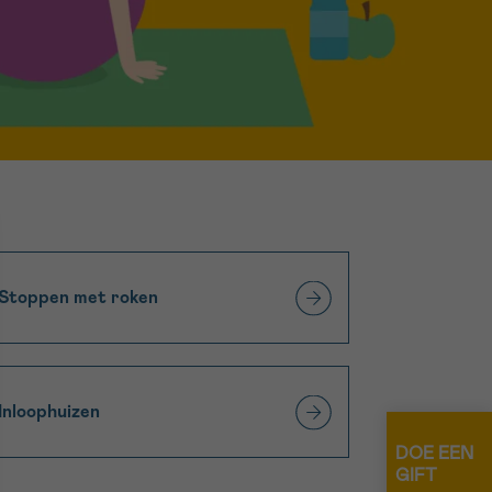
16h-18h
erder
er
er
Stoppen met roken
turen
Inloophuizen
DOE EEN
GIFT