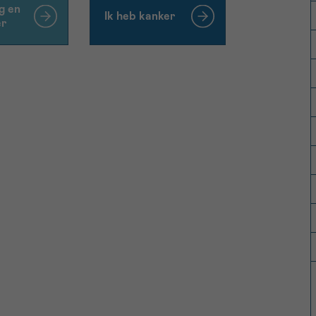
g en
Ik heb kanker
er