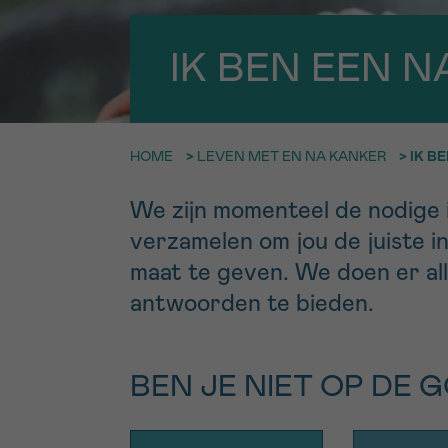
9h-11h
Contacte
IK BEN EEN 
EMAIL
Bel ons o
ma-vrij 9u
HOME
>
LEVEN MET EN NA KANKER
>
IK B
MIJN VRAAG
Ik wil gra
We zijn momenteel de nodige i
worden
verzamelen om jou de juiste i
Ja, stuur mij d
maat te geven. We doen er all
Ik aanvaard de
antwoorden te bieden.
*VERPLICHT VELD
BEN JE NIET OP DE 