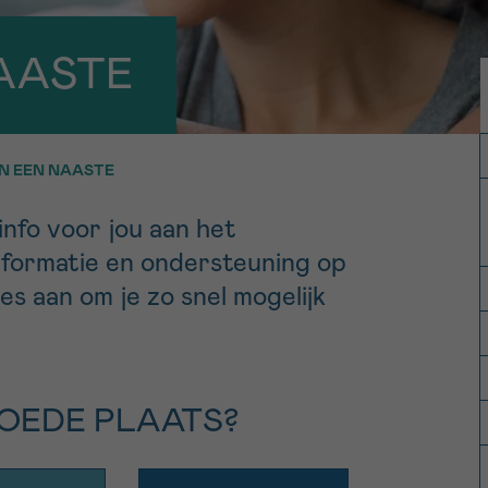
11h-13h
13h-16h
er ons gratis
NAASTE
V
p 0800 15 802
Via ons
 tot 18u
contactformuli
EN EEN NAASTE
ag opgebeld
Meer weten ov
nfo voor jou aan het
Kankerinfo
nformatie en ondersteuning op
e nieuwsbrief
es aan om je zo snel mogelijk
gebruiksvoorwaarden
S
GOEDE PLAATS?