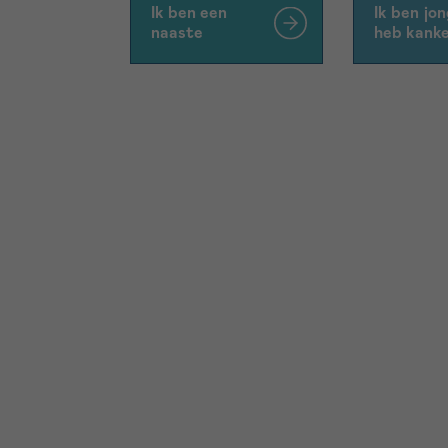
Ik ben een
Ik ben jon
naaste
heb kank