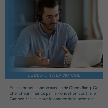
NOM
16h-18h
Par téléphone
0800 15 801 lu-ve 9h à 18h
Suivant
PRÉNOM
Via le formulaire de contact
Je souhaite être rappelé.e
E-MAIL
En savoir plus sur Cancerinfo
VOTRE QUESTION
DE L'ESPOIR À LA VICTOIRE
Faites connaissance avec le dr Chen Jiang. Ce
chercheur, financé par la Fondation contre le
Cancer, travaille sur le cancer de la prostate.
Je souhaite recevoir la Newsletter