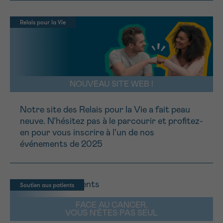
J’accepte les
conditions d’utilisations
*CHAMP OBLIGATOIRE
Relais pour la Vie
Envoyer
NOUVEAU SITE WEB !
Notre site des Relais pour la Vie a fait peau
neuve. N’hésitez pas à le parcourir et profitez-
en pour vous inscrire à l'un de nos
événements de 2025
Soutien aux patients
FACE AU CANCER,
VOUS N’ÊTES PAS SEUL