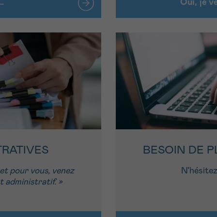
…
Oui, je 
BESOIN DE P
TRATIVES
N’hésitez
ret pour vous, venez
 administratif. »