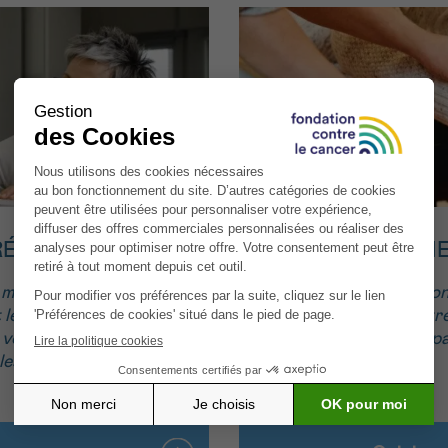
SOUTI
RÉVENTION
« Vous aimez le co
 message sur les
d’aller vers l’autr
 legs, que ce soit en
pour les p
n vous occupant des
les hôpitaux. »