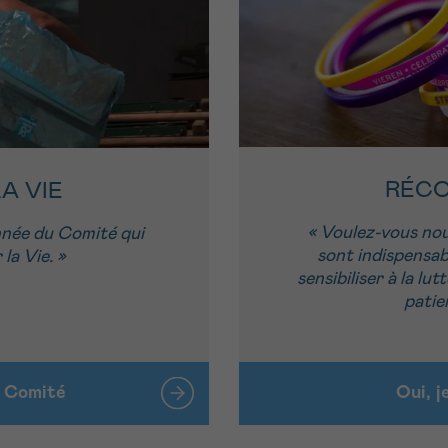
RÉCO
A VIE
« Voulez-vous nous
année du Comité qui
sont indispensab
 la Vie. »
sensibiliser à la lu
patie
n Comité
Oui, j