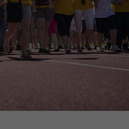
16h-18h
ivant
e de
ur
voyer