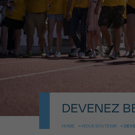
9h-11h
NOM
Contacte
E-MAIL
Par télép
0800 15 80
VOTRE QUESTION
Je souhait
Je souhaite re
J’accepte les
c
*CHAMP OBLIGATOI
DEVENEZ B
HOME
>
NOUS SOUTENIR
>
DEV