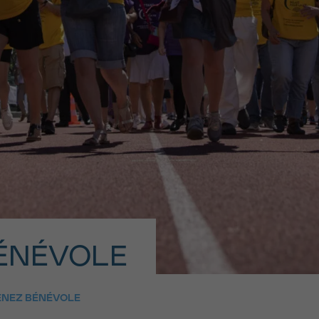
11h-13h
13h-16h
PRÉNOM
z-nous
Su
hone
Via le formulair
1 lu-ve 9h à 18h
contact
e être rappelé.e
En savoir plus s
Cancerinfo
cevoir la Newsletter
onditions d’utilisations
En
RE
ÉNÉVOLE
ENEZ BÉNÉVOLE