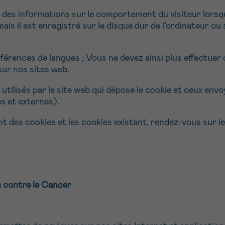
11h-13h
13h-16h
PRÉNOM
z-nous
 des informations sur le comportement du visiteur lorsque
 mais il est enregistré sur le disque dur de l’ordinateur ou
Su
hone
Via le formulair
rences de langues ; Vous ne devez ainsi plus effectuer c
1 lu-ve 9h à 18h
contact
sur nos sites web.
 utilisés par le site web qui dépose le cookie et ceux envo
e être rappelé.e
En savoir plus s
s et externes).
Cancerinfo
t des cookies et les cookies existant, rendez-vous sur le
cevoir la Newsletter
onditions d’utilisations
En
RE
n contre le Cancer