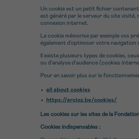
9h-11h
NOM
Contacte
Un cookie est un petit fichier contenant
est généré par le serveur du site visité,
connexion internet.
E-MAIL
Par télép
Le cookie mémorise par exemple vos préfé
0800 15 80
également d’optimiser votre navigation 
VOTRE QUESTION
Il existe plusieurs types de cookies, ceux
Je souhait
ou d’analyse d’audience (cookies interne
Pour en savoir plus sur le fonctionnemen
Je souhaite re
all about cookies
J’accepte les
c
https://arcioz.be/cookies/
*CHAMP OBLIGATOI
Les cookies sur les sites de la Fondatio
Cookies indispensables :