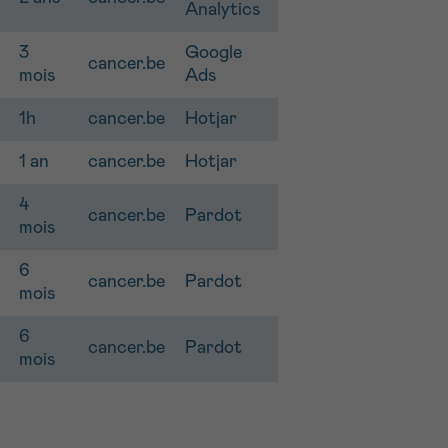
Analytics
3
Google
cancer.be
mois
Ads
1h
cancer.be
Hotjar
1 an
cancer.be
Hotjar
4
cancer.be
Pardot
mois
6
cancer.be
Pardot
mois
6
cancer.be
Pardot
mois