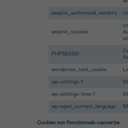
wi
axeptio_authorized_vendors
co
co
axeptio_cookies
du
un
Co
PHPSESSID
Ax
wordpress_test_cookie
Li
wp-settings-1
St
wp-settings-time-1
St
wp-wpml_current_language
Mé
Cookies non fonctionnels-cancer.be