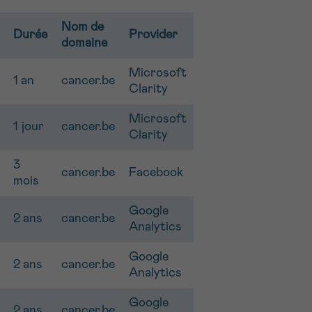
Nom de
Durée
Provider
domaine
Microsoft
1 an
cancer.be
Clarity
Microsoft
1 jour
cancer.be
Clarity
3
cancer.be
Facebook
mois
Google
2 ans
cancer.be
Analytics
Google
2 ans
cancer.be
Analytics
Google
2 ans
cancer.be