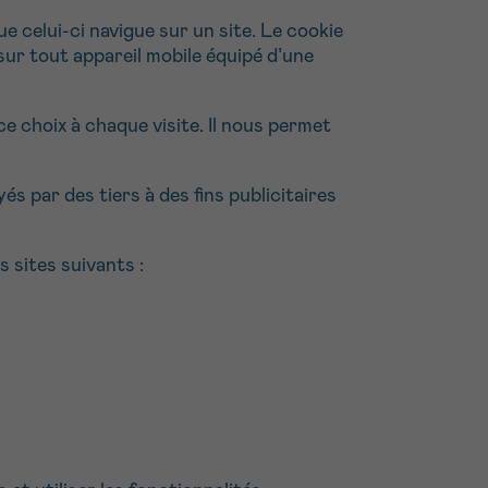
16h-18h
 celui-ci navigue sur un site. Le cookie
 sur tout appareil mobile équipé d’une
ivant
e de
e choix à chaque visite. Il nous permet
yés par des tiers à des fins publicitaires
ur
s sites suivants :
voyer