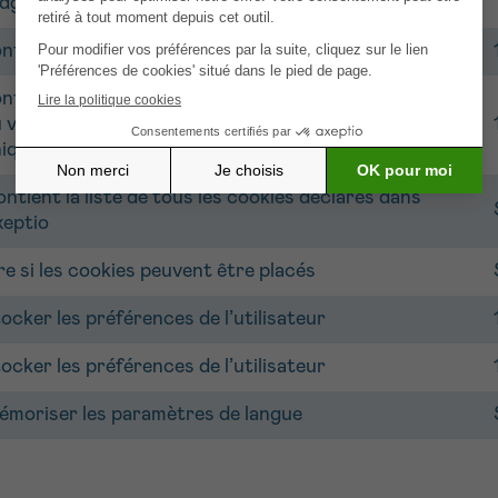
dget Axeptio
ntient la liste des cookies acceptés par le visiteur
ntient toutes les informations sur le consentement
 visiteur, comme la date, son identifiant anonyme
ique, et s’il a déjà consenti ou non
ntient la liste de tous les cookies déclarés dans
eptio
re si les cookies peuvent être placés
ocker les préférences de l’utilisateur
ocker les préférences de l’utilisateur
moriser les paramètres de langue