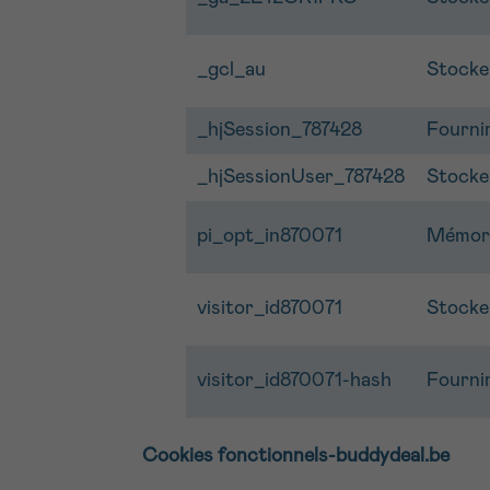
_gcl_au
Stocker
_hjSession_787428
Fournir
_hjSessionUser_787428
Stocker
pi_opt_in870071
Mémoris
visitor_id870071
Stocker
visitor_id870071-hash
Fournir
Cookies fonctionnels-buddydeal.be