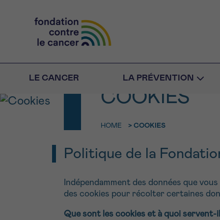
LE CANCER
LA PRÉVENTION
COOKIES
HOME
>
COOKIES
RETOUR
E-M
aucun
Politique de la Fondatio
FACE AU 
N’ÊTES PA
NO
Rendez-vou
Indépendamment des données que vous n
des cookies pour récolter certaines do
Des profession
RETOUR
CHOISISSEZ L’HEUR
toutes vos ques
Que sont les cookies et à quoi servent-i