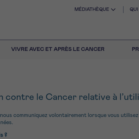
MÉDIATHÈQUE
QU
VIVRE AVEC ET APRÈS LE CANCER
PR
AIL
 diagnostic
n contre le Cancer relative à l’uti
CANCER VOUS
S SEUL
M
PRÉNOM
s
Question
Coordonnées
ous communiquez volontairement lorsque vous utilisez n
nnées.
nels pour répondre à
E DU RENDEZ-VOUS
tions sur le cancer
ls ?