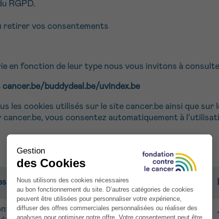
A du RGPD.
u retirer vos consentements
e en fonction de leur type nous vous invitons à consulter 
es cancer.be/buddydeal.be/uvindex.be
s les cookies utilisés sur le site cancer.be ainsi que su
r cancer.be, vous consentez automatiquement à l’utilisa
scription
ntient la liste de tous les cookies déclarés dans votre