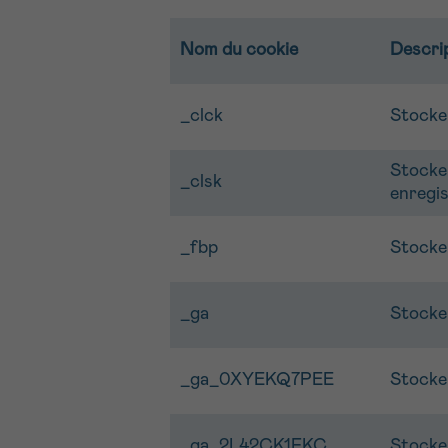
Nom du cookie
Descri
_clck
Stocker
Stocker
_clsk
enregi
_fbp
Stocker
_ga
Stocke
_ga_0XYEKQ7PEE
Stocke
_ga_2L42CK1FKC
Stocke