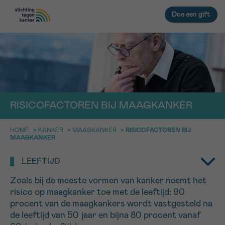
Doe een gift
TERUG
EMAIL
geen enkele diagnose
IN DE STRIJD TEGEN KANKER STA
RISICOFACTOREN BIJ MAAGKANKER
JE NIET ALLEEN
Afspraak
Vraag
Gegevens
Bevestiging
HOME
>
KANKER
>
MAAGKANKER
>
RISICOFACTOREN BIJ
NAAM
Professionele medewerkers beantwoorden je vragen
MAAGKANKER
Contacteer ons gratis
KIES DE TIJDSSPANNE VAN JE AFSPRAAK
LEEFTIJD
9h-11h
Zoals bij de meeste vormen van kanker neemt het
VOORNAAM
risico op maagkanker toe met de leeftijd: 90
TERUG
11h-13h
procent van de maagkankers wordt vastgesteld na
de leeftijd van 50 jaar en bijna 80 procent vanaf
13h-16h
NAAM