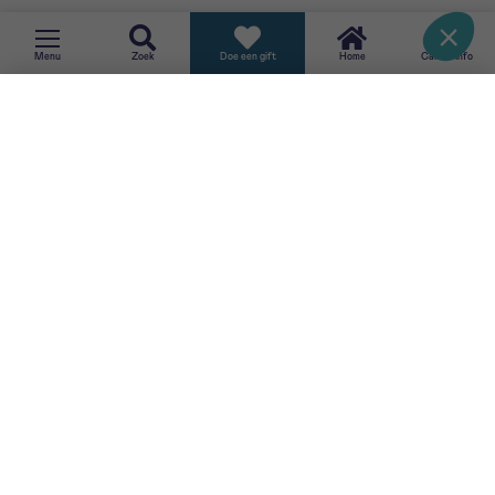
TERUG
Menu
Zoek
Doe een gift
Home
CancerInfo
SCHRIJF JE IN VOOR ONZE NIEUWSBRIEF
Ik aanvaard de
gebruiksvoorwaarden