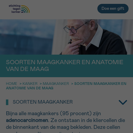
Doe een gift
TERUG
EMAIL
geen enkele diagnose
IN DE STRIJD TEGEN KANKER STA
SOORTEN MAAGKANKER EN ANATOMIE
VAN DE MAAG
JE NIET ALLEEN
Afspraak
Vraag
Gegevens
Bevestiging
NAAM
Professionele medewerkers beantwoorden je vragen
HOME
>
KANKER
>
MAAGKANKER
>
SOORTEN MAAGKANKER EN
ANATOMIE VAN DE MAAG
Contacteer ons gratis
KIES DE TIJDSSPANNE VAN JE AFSPRAAK
SOORTEN MAAGKANKER
9h-11h
VOORNAAM
Bijna alle maagkankers (95 procent) zijn
TERUG
11h-13h
adenocarcinomen
. Ze ontstaan in de kliercellen die
de binnenkant van de maag bekleden. Deze cellen
13h-16h
NAAM