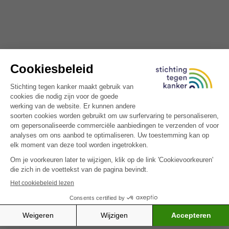
*VERPLICHT VELD
Sturen
De maag behoort tot het
spijsverteringsstelsel
.
Het is een buidelvormig orgaan, dat zich in het
bovenste deel van de buik bevindt, tussen de
slokdarm en de twaalfvingerige darm, het bovenste
deel van de dunne darm.
In de maag vindt een belangrijke fase van de
spijsvertering plaats. De voornaamste functie van