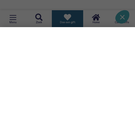
TERUG
Menu
Zoek
Doe een gift
Home
CancerInfo
SCHRIJF JE IN VOOR ONZE NIEUWSBRIEF