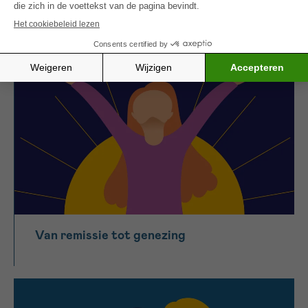
Financiële steun
Van remissie tot genezing