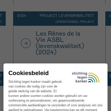
T
2024
PROJECT LEVENSKWALITEIT
CT
OPERATIONEEL PROJECT
Les Rênes de la
Vie ASBL
(levenskwaliteit)
(2024)
T
2024
PROJECT LEVENSKWALITEIT
CT
OPERATIONEEL PROJECT
Clinique Saint
Jean
(levenskwaliteit)