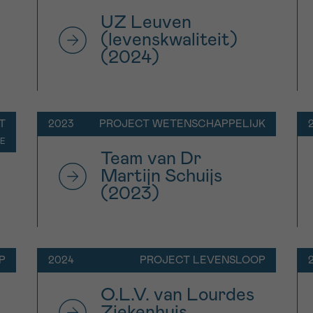
UZ Leuven
(levenskwaliteit)
(2024)
T
2023
PROJECT WETENSCHAPPELIJK
IE
Team van Dr
Martijn Schuijs
(2023)
P
2024
PROJECT LEVENSLOOP
O.L.V. van Lourdes
Ziekenhuis