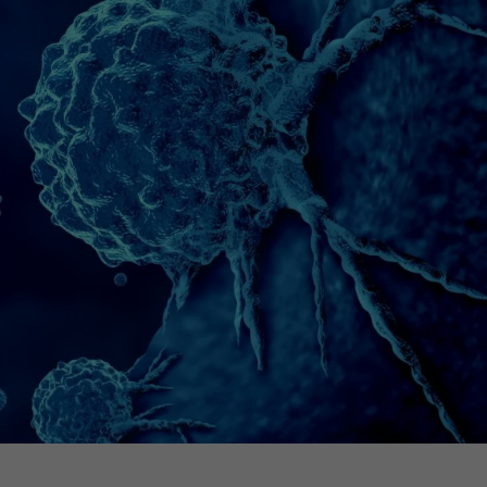
16h-18h
erder
er
er
turen