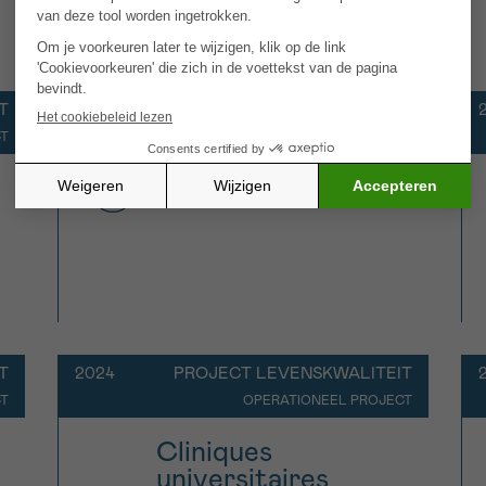
(2024)
T
2024
PROJECT LEVENSKWALITEIT
CT
OPERATIONEEL PROJECT
PalliaNam (2024)
T
2024
PROJECT LEVENSKWALITEIT
CT
OPERATIONEEL PROJECT
Cliniques
universitaires