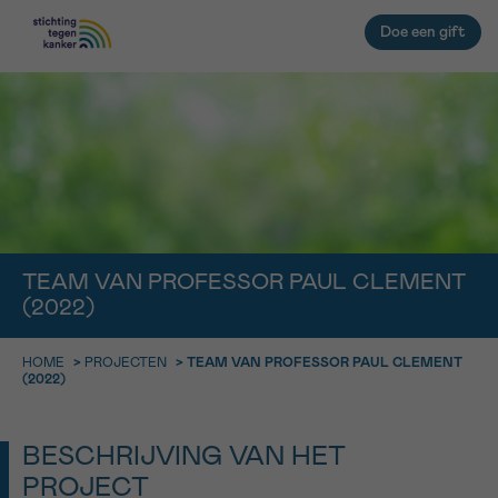
Doe een gift
TERUG
EMAIL
geen enkele diagnose
IN DE STRIJD TEGEN KANKER STA
JE NIET ALLEEN
TEAM VAN PROFESSOR PAUL CLEMENT
Afspraak
Vraag
Gegevens
Bevestiging
NAAM
Professionele medewerkers beantwoorden je vragen
(2022)
Contacteer ons gratis
KIES DE TIJDSSPANNE VAN JE AFSPRAAK
HOME
>
PROJECTEN
>
TEAM VAN PROFESSOR PAUL CLEMENT
(2022)
9h-11h
VOORNAAM
TERUG
11h-13h
BESCHRIJVING VAN HET
13h-16h
PROJECT
NAAM