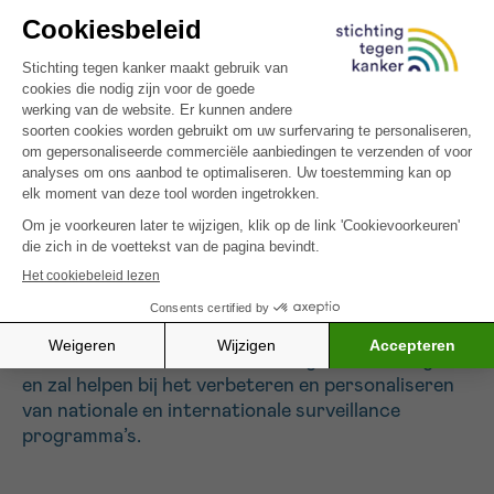
gemakkelijk toegankelijk en veilig zijn, vormen ze
een opkomende niet-invasieve alternatieve
screeningmodaliteit die zeer relevant zou kunnen
worden in deze populatie. Ons project heeft tot
doel een proof-of-concept te leveren voor de
klinische bruikbaarheid van cfDNA profilering als
innovatieve secundaire preventiemethode bij hoog-
risicopatiënten, met het potentieel om vertaald te
worden naar de klinische praktijk, en een lange-
termijn doelstelling om uit te breiden naar andere
erfelijke kanker predispositie syndromen. Een
Belgisch nationaal register, opgezet binnen dit
project, zal ook uitgebreide klinische en moleculaire
dataverzameling mogelijk maken, die een unieke
basis zal vormen voor toekomstige aanbevelingen
en zal helpen bij het verbeteren en personaliseren
van nationale en internationale surveillance
programma’s.