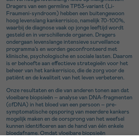
*VERPLICHT VELD
Dragers van een germline TP53-variant (Li-
Fraumeni-syndroom) hebben een buitengewoon
hoog levenslang kankerrisico, namelijk 70-100%,
Sturen
waarbij de diagnose vaak op jonge leeftijd wordt
gesteld en in verschillende organen. Dragers
ondergaan levenslange intensieve surveillance
programma’s en worden geconfronteerd met
klinische, psychologische en sociale lasten. Daarom
is er behoefte aan effectieve strategieën voor het
beheer van het kankerrisico, die de zorg voor de
patiënt en de kwaliteit van het leven verbeteren.
Onze resultaten en die van anderen tonen aan dat
vloeibare biopsieën – analyse van DNA-fragmenten
(cfDNA) in het bloed van een persoon – pre-
symptomatische opsporing van meerdere kankers
mogelijk maken en de oorsprong van het weefsel
kunnen identificeren aan de hand van één enkele
bloedafname. Omdat vloeibare biopsieën