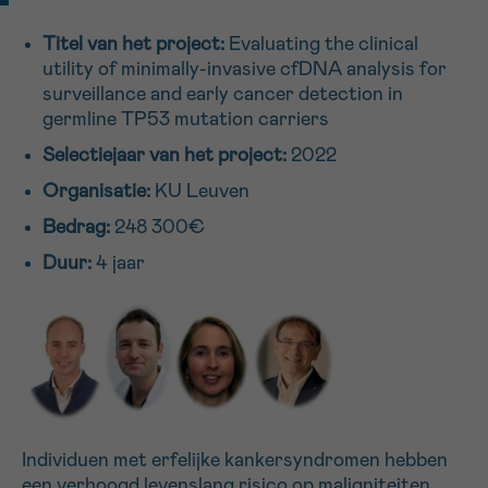
16h-18h
Titel van het project:
Evaluating the clinical
Bel ons op 0800 15 802
utility of minimally-invasive cfDNA analysis for
ma-vrij 9u tot 18u
surveillance and early cancer detection in
VOORNAAM
Verder
germline TP53 mutation carriers
Via ons
contactformulier
Selectiejaar van het project:
2022
Ik wil graag opgebeld worden
Organisatie:
KU Leuven
EMAIL
Bedrag:
248 300€
Meer weten over Kankerinfo
Duur:
4 jaar
MIJN VRAAG
Ja, stuur mij de nieuwsbrief
Individuen met erfelijke kankersyndromen hebben
Ik aanvaard de
gebruiksvoorwaarden
een verhoogd levenslang risico op maligniteiten.