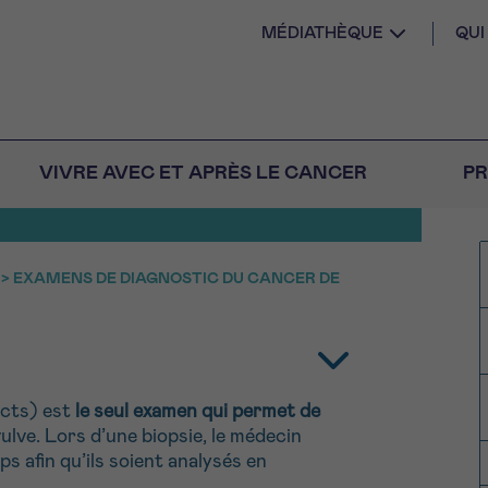
MÉDIATHÈQUE
QU
DIAGNOSTIC DU
A VULVE
VIVRE AVEC ET APRÈS LE CANCER
PR
>
EXAMENS DE DIAGNOSTIC DU CANCER DE
AIL
 diagnostic
CANCER VOUS
S SEUL
M
PRÉNOM
s
Question
Coordonnées
ects) est
le seul examen qui permet de
nels pour répondre à
ulve. Lors d’une biopsie, le médecin
E DU RENDEZ-VOUS
tions sur le cancer
ps afin qu’ils soient analysés en