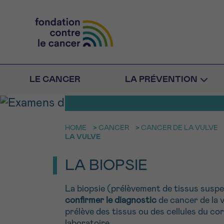
EXAMENS DE 
CANCER DE L
LE CANCER
LA PRÉVENTION
HOME
>
CANCER
>
CANCER DE LA VULVE
RETOUR
E-M
LA VULVE
aucun
LA BIOPSIE
FACE AU 
N’ÊTES PA
NO
Rendez-vou
La biopsie (prélèvement de tissus susp
Des profession
RETOUR
confirmer le diagnostic
de cancer de la v
CHOISISSEZ L’HEUR
toutes vos ques
prélève des tissus ou des cellules du cor
laboratoire.