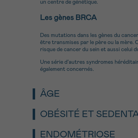
un centre de génétique.
Les gènes BRCA
Des mutations dans les gènes du canc
être transmises par le père ou la mère
risque de cancer du sein et aussi celui d
Une série d’autres syndromes héréditai
également concernés.
ÂGE
Le risque d’avoir un cancer de l’ovaire a
OBÉSITÉ ET SEDENTA
cinquantaine, chez les femmes ménopau
diagnostic est aux alentours de 65 ans.
Les études montrent que le surpoids et l’
ENDOMÉTRIOSE
augmentent le risque de développer un c