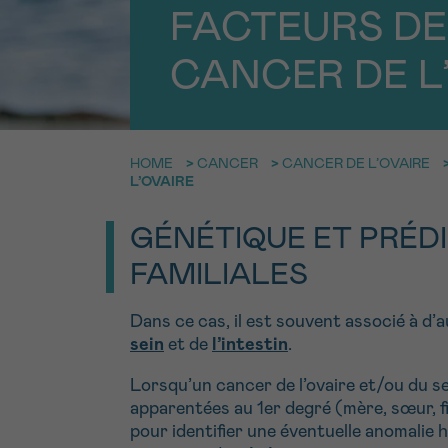
9h-11h
NOM
Contacte
FACTEURS DE
CANCER DE L
E-MAIL
Par télép
0800 15 80
HOME
>
CANCER
>
CANCER DE L’OVAIRE
VOTRE QUESTION
L’OVAIRE
Je souhait
GÉNÉTIQUE ET PRÉD
FAMILIALES
Je souhaite re
J’accepte les
c
Dans ce cas, il est souvent associé à d
*CHAMP OBLIGATOI
sein
et de
l’intestin
.
Lorsqu’un cancer de l’ovaire et/ou du s
apparentées au 1er degré (mère, sœur, fil
pour identifier une éventuelle anomalie 