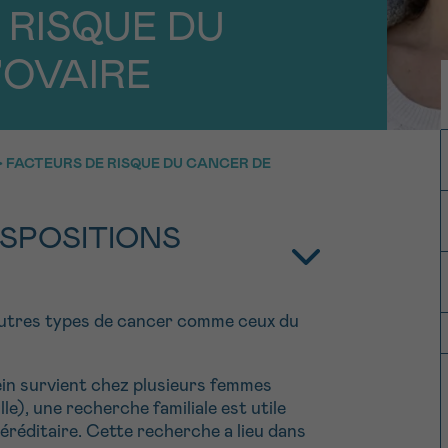
11h-13h
13h-16h
PRÉNOM
z-nous
 RISQUE DU
’OVAIRE
Su
hone
Via le formulair
1 lu-ve 9h à 18h
contact
>
FACTEURS DE RISQUE DU CANCER DE
e être rappelé.e
En savoir plus s
Cancerinfo
ISPOSITIONS
cevoir la Newsletter
onditions d’utilisations
En
’autres types de cancer comme ceux du
RE
ein survient chez plusieurs femmes
le), une recherche familiale est utile
héréditaire. Cette recherche a lieu dans