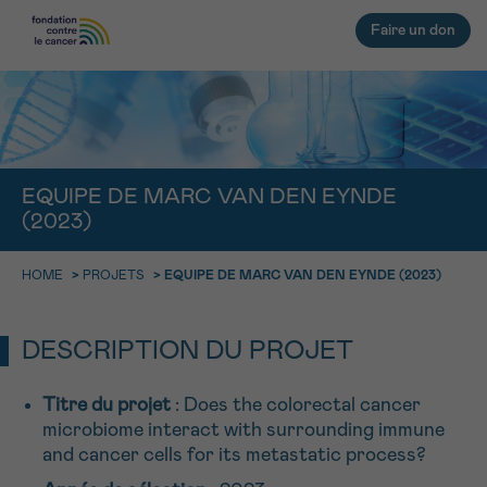
Faire un don
RETOUR
E-MAIL
EQUIPE DE MARC VAN DEN EYNDE
(2023)
FACE AU CANCER VOUS N’ÊTES
PAS SEUL
aucun diagnostic
HOME
>
PROJETS
>
EQUIPE DE MARC VAN DEN EYNDE (2023)
Rendez-vous
Question
Coordonnées
Confirmation
NOM
Des professionnels pour répondre à toutes vos
questions sur le cancer
CHOISISSEZ L’HEURE DU RENDEZ-VOUS
DESCRIPTION DU PROJET
Contactez-nous
9h-11h
PRÉNOM
Titre du projet
: Does the colorectal cancer
microbiome interact with surrounding immune
11h-13h
RETOUR
and cancer cells for its metastatic process?
13h-16h