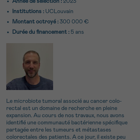
Année de sélection :
2023
NOM
16h-18h
Institutions :
UCLouvain
Montant octroyé :
300 000 €
Par téléphone
0800 15 801 lu-ve 9h à 18h
Durée du financement :
5 ans
Suivant
PRÉNOM
Via le formulaire de contact
Je souhaite être rappelé.e
E-MAIL
En savoir plus sur Cancerinfo
VOTRE QUESTION
Le microbiote tumoral associé au cancer colo-
rectal est un domaine de recherche en pleine
expansion. Au cours de nos travaux, nous avons
identifié une communauté bactérienne spécifique
partagée entre les tumeurs et métastases
Je souhaite recevoir la Newsletter
colorectales des patients. A ce jour, il existe peu