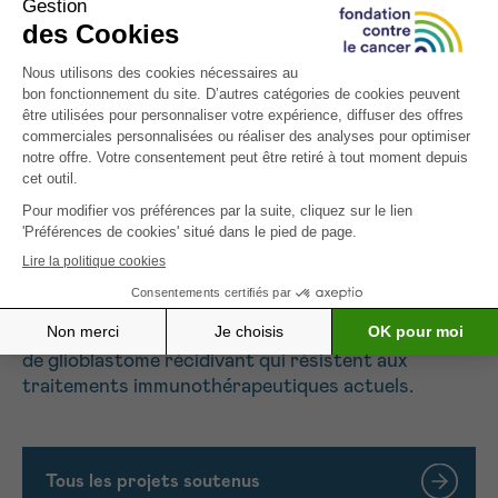
cellules T seront utilisées comme point de départ
pour le développement d’une forme plus complexe
d’immunothérapie (thérapie par cellules CAR-T)
dans laquelle ces cellules T sont extraites du liquide
céphalorachidien des patients et ensuite
génétiquement modifiées (CAR) en laboratoire. En
outre, elles sont également modifiées sur le plan
métabolique de sorte qu’une fois réinjectées dans
le corps du patient et après l’administration d’un
médicament thérapeutique, elles sont activées de
manière optimale pour éliminer les cellules
cancéreuses. Le produit final de cellules CAR-T
optimisées sur le plan métabolique pourrait
constituer une solution pour les patients atteints
de glioblastome récidivant qui résistent aux
traitements immunothérapeutiques actuels.
Tous les projets soutenus