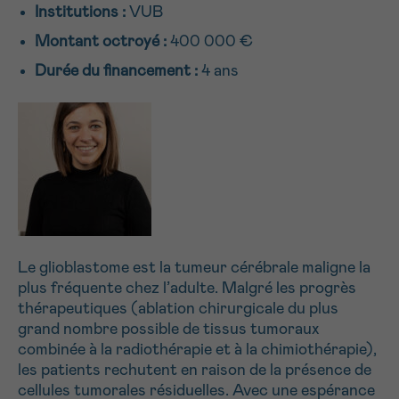
Institutions :
VUB
NOM
16h-18h
Montant octroyé :
400 000 €
Par téléphone
Durée du financement :
4 ans
0800 15 801 lu-ve 9h à 18h
Suivant
PRÉNOM
Via le formulaire de contact
Je souhaite être rappelé.e
E-MAIL
En savoir plus sur Cancerinfo
Le glioblastome est la tumeur cérébrale maligne la
VOTRE QUESTION
plus fréquente chez l’adulte. Malgré les progrès
thérapeutiques (ablation chirurgicale du plus
grand nombre possible de tissus tumoraux
combinée à la radiothérapie et à la chimiothérapie),
les patients rechutent en raison de la présence de
Je souhaite recevoir la Newsletter
cellules tumorales résiduelles. Avec une espérance