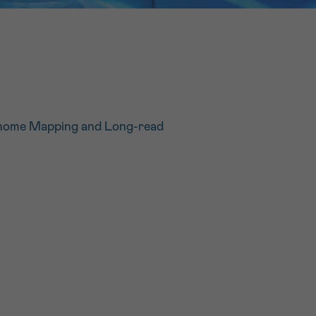
16h-18h
ivant
e de
enome Mapping and Long-read
ur
voyer