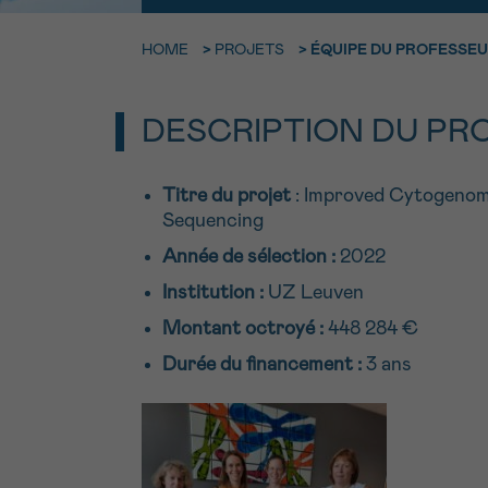
9h-11h
NOM
Contacte
HOME
>
PROJETS
>
ÉQUIPE DU PROFESSEU
E-MAIL
Par télép
DESCRIPTION DU PR
0800 15 80
VOTRE QUESTION
Titre du projet
: Improved Cytogenom
Je souhait
Sequencing
Année de sélection :
2022
Institution :
UZ Leuven
Je souhaite re
Montant octroyé :
448 284 €
J’accepte les
c
Durée du financement :
3 ans
*CHAMP OBLIGATOI