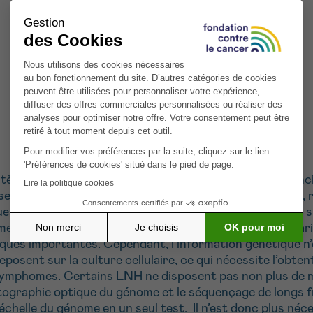
me lymphatique. Ils sont divisés en deux groupes princi
n des LNH, il existe plus de 60 sous-types différents, 
ues typiques, ou par la présence de certains marqueurs s
ent à la classification des lymphomes. En outre, ces va
ques importantes. Cependant, l’information génétique n’es
osent sur la culture cellulaire, ce qui nécessite l’obten
e lymphomes. Certains LNH ne disposent pas non plus de 
cartographie optique du génome et le séquençage de long
échelle du génome en un seul test. Il n’est donc plus néces