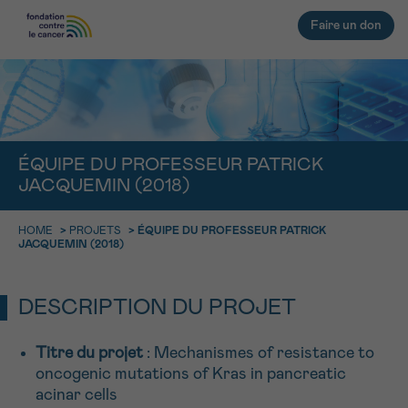
Faire un don
RETOUR
E-MAIL
ÉQUIPE DU PROFESSEUR PATRICK
JACQUEMIN (2018)
FACE AU CANCER VOUS N’ÊTES
PAS SEUL
aucun diagnostic
HOME
>
PROJETS
>
ÉQUIPE DU PROFESSEUR PATRICK
Rendez-vous
Question
Coordonnées
Confirmation
NOM
JACQUEMIN (2018)
Des professionnels pour répondre à toutes vos
questions sur le cancer
CHOISISSEZ L’HEURE DU RENDEZ-VOUS
Contactez-nous
DESCRIPTION DU PROJET
9h-11h
PRÉNOM
Titre du projet
: Mechanismes of resistance to
11h-13h
oncogenic mutations of Kras in pancreatic
RETOUR
acinar cells
13h-16h