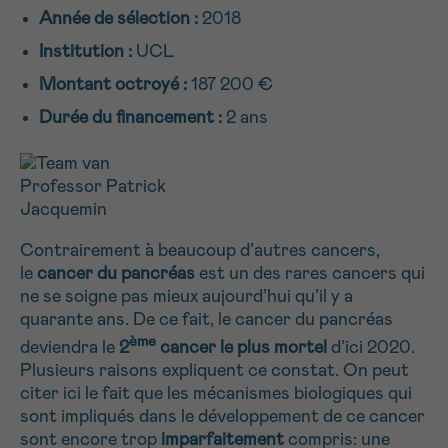
Année de sélection :
2018
NOM
16h-18h
Institution :
UCL
Par téléphone
Montant octroyé :
187 200 €
0800 15 801 lu-ve 9h à 18h
Suivant
PRÉNOM
Durée du financement :
2 ans
Via le formulaire de contact
Je souhaite être rappelé.e
E-MAIL
En savoir plus sur Cancerinfo
Contrairement à beaucoup d’autres cancers,
le
cancer du pancréas
est un des rares cancers qui
ne se soigne pas mieux aujourd’hui qu’il y a
VOTRE QUESTION
quarante ans. De ce fait, le cancer du pancréas
ème
deviendra le
2
cancer le plus mortel
d’ici 2020.
Plusieurs raisons expliquent ce constat. On peut
citer ici le fait que les mécanismes biologiques qui
sont impliqués dans le développement de ce cancer
Je souhaite recevoir la Newsletter
sont encore trop
imparfaitement
compris: une