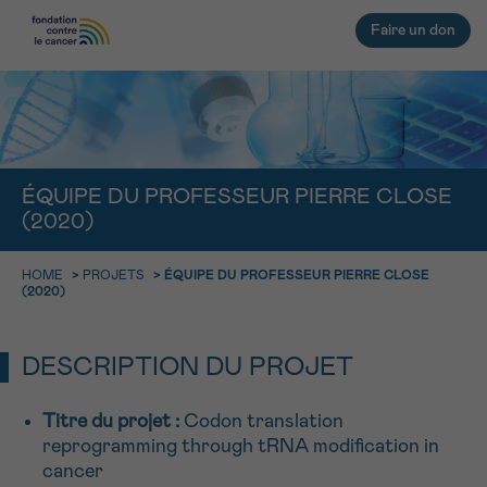
Faire un don
RETOUR
E-MAIL
ÉQUIPE DU PROFESSEUR PIERRE CLOSE
(2020)
FACE AU CANCER VOUS N’ÊTES
PAS SEUL
aucun diagnostic
HOME
>
PROJETS
>
ÉQUIPE DU PROFESSEUR PIERRE CLOSE
Rendez-vous
Question
Coordonnées
Confirmation
NOM
(2020)
Des professionnels pour répondre à toutes vos
questions sur le cancer
CHOISISSEZ L’HEURE DU RENDEZ-VOUS
Contactez-nous
DESCRIPTION DU PROJET
9h-11h
PRÉNOM
Titre du projet
:
Codon translation
11h-13h
reprogramming through tRNA modification in
RETOUR
cancer
13h-16h