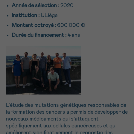
Année de sélection :
2020
NOM
16h-18h
Institution :
ULiège
Par téléphone
Montant octroyé :
600 000 €
0800 15 801 lu-ve 9h à 18h
Suivant
PRÉNOM
Durée du financement :
4 ans
Via le formulaire de contact
Je souhaite être rappelé.e
E-MAIL
En savoir plus sur Cancerinfo
VOTRE QUESTION
L’étude des mutations génétiques responsables de
la formation des cancers a permis de développer de
nouveaux médicaments qui s’attaquent
spécifiquement aux cellules cancéreuses et qui
Je souhaite recevoir la Newsletter
améliorent significativement le pronostic des