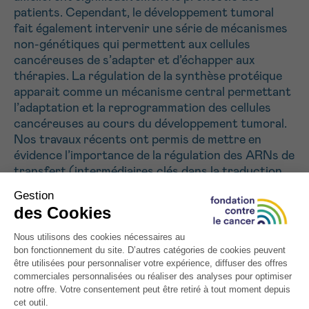
J’accepte les
conditions d’utilisations
patients. Cependant, le développement tumoral
*CHAMP OBLIGATOIRE
fait également intervenir une série de mécanismes
non-génétiques qui permettent aux cellules
cancéreuses de s’adapter et d’échapper aux
Envoyer
thérapies. La régulation de la synthèse protéique
apparait comme un mécanisme central permettant
l’adaptation et la reprogrammation des cellules
cancéreuses au cours du développement tumoral.
Nos travaux récents ont permis de mettre en
évidence l’importance de la régulation des ARNs de
transfert (intermédiaires clés dans la traduction
d’un message génétique) dans la croissance,
l’invasion et la résistance thérapeutique des
cancers, en régulant la synthèse protéique. Dans
ce projet, nous étudierons les mécanismes qui
sous-tendent la reprogrammation de la synthèse
protéique par la régulation des ARNs de transfert.
Notre objectif est d’identifier de nouvelles
vulnérabilités des cancers, essentielles pour le