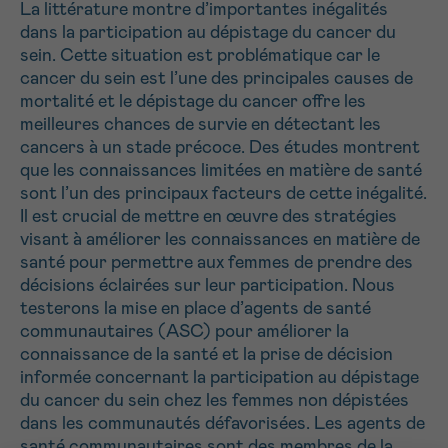
J’accepte les
conditions d’utilisations
La littérature montre d’importantes inégalités
*CHAMP OBLIGATOIRE
dans la participation au dépistage du cancer du
sein. Cette situation est problématique car le
cancer du sein est l’une des principales causes de
Envoyer
mortalité et le dépistage du cancer offre les
meilleures chances de survie en détectant les
cancers à un stade précoce. Des études montrent
que les connaissances limitées en matière de santé
sont l’un des principaux facteurs de cette inégalité.
Il est crucial de mettre en œuvre des stratégies
visant à améliorer les connaissances en matière de
santé pour permettre aux femmes de prendre des
décisions éclairées sur leur participation. Nous
testerons la mise en place d’agents de santé
communautaires (ASC) pour améliorer la
connaissance de la santé et la prise de décision
informée concernant la participation au dépistage
du cancer du sein chez les femmes non dépistées
dans les communautés défavorisées. Les agents de
santé communautaires sont des membres de la