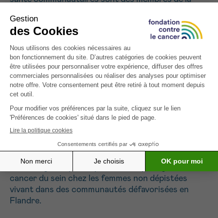
communauté qui ont reçu une formation et qui
servent de « pont » entre le système de soins de
santé et la communauté en fournissant des
informations sur mesure sur le dépistage du
cancer du sein. Au niveau international, les ASC se
sont avérés efficaces pour diffuser des
informations sur la santé, améliorer l’accès aux
soins et aider les populations vulnérables à
surmonter les obstacles. En Belgique, les ASC sont
actuellement testés à l’échelle locale pour
promouvoir la santé et l’accès aux soins. À notre
connaissance, ce projet sera le premier à tester
une intervention basée sur les ASC pour
augmenter la litteratie de santé et promouvoir le
screening et la participation au dépistage du
cancer du sein chez les femmes non dépistées
vivant dans des communautés défavorisées en
Flandre.