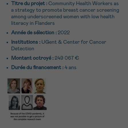
Titre du projet :
Community Health Workers as
NOM
16h-18h
a strategy to promote breast cancer screening
among underscreened women with low health
Par téléphone
literacy in Flanders
0800 15 801 lu-ve 9h à 18h
Suivant
Année de sélection :
2022
PRÉNOM
Via le formulaire de contact
Institutions :
UGent & Center for Cancer
Detection
Je souhaite être rappelé.e
Montant octroyé :
249 067 €
E-MAIL
En savoir plus sur Cancerinfo
Durée du financement :
4 ans
VOTRE QUESTION
Je souhaite recevoir la Newsletter