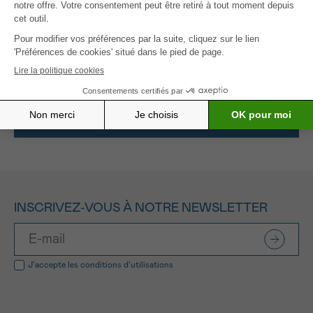
technique crawl L-DIBH pourrait
réduire
de plus de
moitié les lésions cardiaques ou les cancers du
poumon induits par les rayons, comparativement
aux techniques actuelles de radiothérapie.
Tous les projets soutenus
INSCRIVEZ-VOUS À NOTRE NEWSLETTER
J’accepte les
conditions d’utilisations