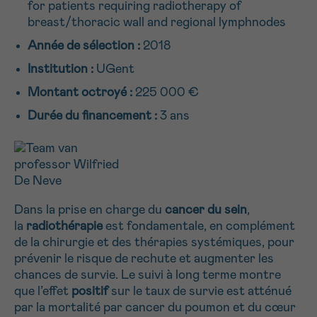
for patients requiring radiotherapy of
NOM
16h-18h
breast/thoracic wall and regional lymphnodes
Année de sélection :
2018
Par téléphone
0800 15 801 lu-ve 9h à 18h
Institution :
UGent
Suivant
PRÉNOM
Montant octroyé :
225 000 €
Via le formulaire de contact
Durée du financement :
3 ans
Je souhaite être rappelé.e
E-MAIL
En savoir plus sur Cancerinfo
Dans la prise en charge du
cancer du sein
,
VOTRE QUESTION
la
radiothérapie
est fondamentale, en complément
de la chirurgie et des thérapies systémiques, pour
prévenir le risque de rechute et augmenter les
chances de survie. Le suivi à long terme montre
que l’effet
positif
sur le taux de survie est atténué
Je souhaite recevoir la Newsletter
par la mortalité par cancer du poumon et du cœur