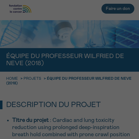
Faire un don
RETOUR
E-MAIL
ÉQUIPE DU PROFESSEUR WILFRIED DE
NEVE (2018)
FACE AU CANCER VOUS N’ÊTES
PAS SEUL
aucun diagnostic
HOME
>
PROJETS
>
ÉQUIPE DU PROFESSEUR WILFRIED DE NEVE
Rendez-vous
Question
Coordonnées
Confirmation
NOM
(2018)
Des professionnels pour répondre à toutes vos
questions sur le cancer
CHOISISSEZ L’HEURE DU RENDEZ-VOUS
Contactez-nous
DESCRIPTION DU PROJET
9h-11h
PRÉNOM
Titre du projet
: Cardiac and lung toxicity
11h-13h
reduction using prolonged deep-inspiration
RETOUR
breath hold combined with prone crawl position
13h-16h