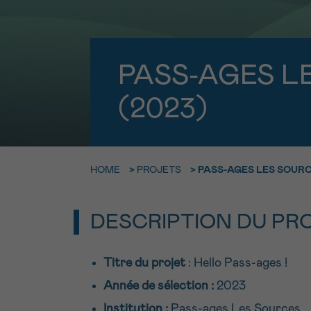
9h-11h
NOM
Contacte
E-MAIL
PASS-AGES L
Par télép
0800 15 80
(2023)
VOTRE QUESTION
Je souhait
HOME
>
PROJETS
>
PASS-AGES LES SOURC
Je souhaite re
DESCRIPTION DU PR
J’accepte les
c
*CHAMP OBLIGATOI
Titre du projet
: Hello Pass-ages !
Année de sélection :
2023
Institution :
Pass-ages Les Sources