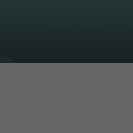
16h-18h
ivant
e de
ur
voyer