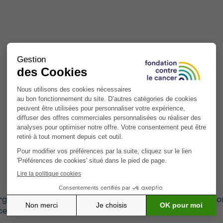
rgénérationnel bruxellois qui accueille et accompagne 
e ».