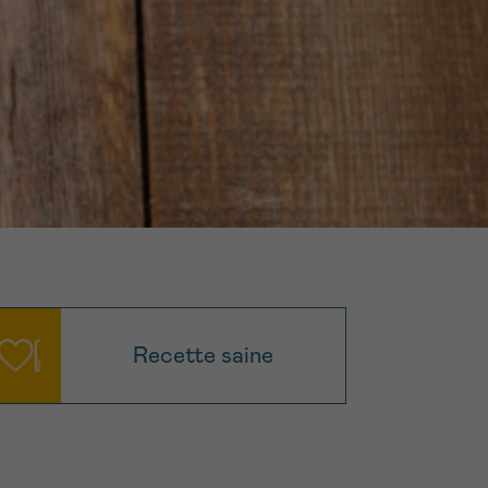
16h-18h
ivant
e de
ur
voyer
Recette saine