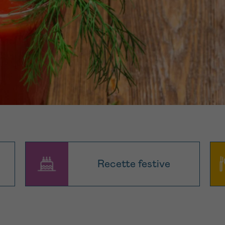
11h-13h
13h-16h
PRÉNOM
z-nous
Su
hone
Via le formulair
1 lu-ve 9h à 18h
contact
e être rappelé.e
En savoir plus s
Cancerinfo
cevoir la Newsletter
onditions d’utilisations
En
Recette festive
RE