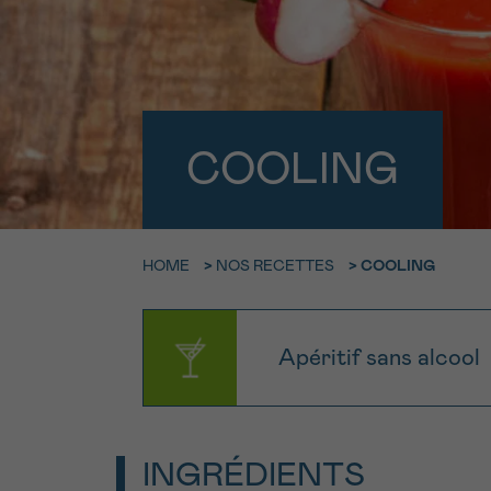
9h-11h
NOM
Contacte
E-MAIL
Par télép
0800 15 80
COOLING
VOTRE QUESTION
Je souhait
HOME
>
NOS RECETTES
>
COOLING
Je souhaite re
J’accepte les
c
Apéritif sans alcool
*CHAMP OBLIGATOI
INGRÉDIENTS