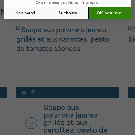
ONS
Soupe aux
poivrons jaunes
grillés et aux
carottes, pesto de