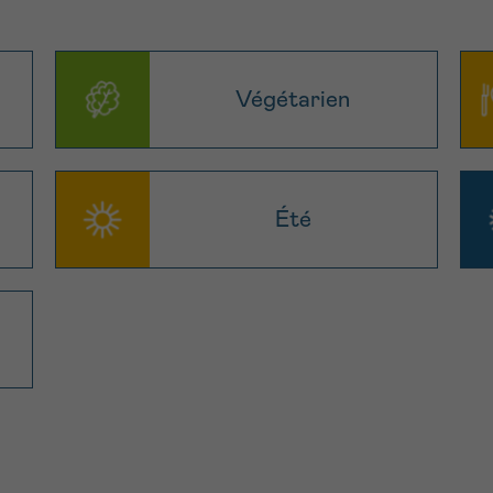
Végétarien
Été