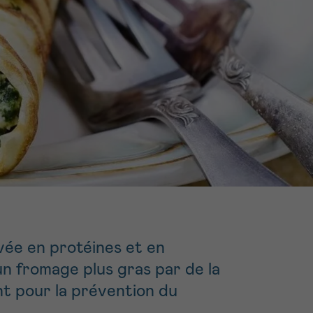
16h-18h
ivant
e de
ur
voyer
vée en protéines et en
n fromage plus gras par de la
nt pour la prévention du