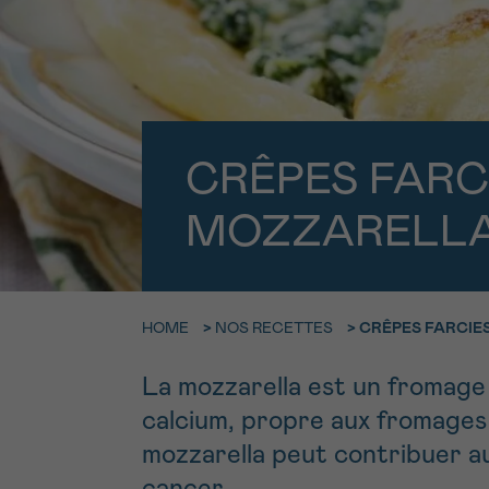
9h-11h
NOM
Contacte
E-MAIL
Par télép
0800 15 80
CRÊPES FARC
VOTRE QUESTION
Je souhait
MOZZARELLA 
Je souhaite re
HOME
>
NOS RECETTES
>
CRÊPES FARCIES
J’accepte les
c
*CHAMP OBLIGATOI
La mozzarella est un fromage
calcium, propre aux fromages
mozzarella peut contribuer a