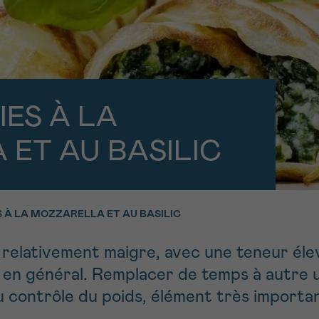
11h-13h
13h-16h
PRÉNOM
z-nous
Su
hone
Via le formulair
1 lu-ve 9h à 18h
contact
IES À LA
e être rappelé.e
En savoir plus s
ET AU BASILIC
Cancerinfo
cevoir la Newsletter
 À LA MOZZARELLA ET AU BASILIC
onditions d’utilisations
En
RE
 relativement maigre, avec une teneur éle
 en général. Remplacer de temps à autre u
u contrôle du poids, élément très importa