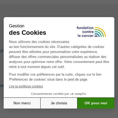
nches
mélangés), chauds ou froids, selon les goûts