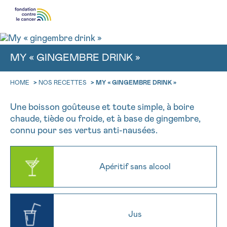
MY « GINGEMBRE DRINK »
RETOUR
HOME
>
NOS RECETTES
>
MY « GINGEMBRE DRINK »
E-MAIL
aucun diagnostic
FACE AU CANCER VOUS N’ÊTES PAS S
Une boisson goûteuse et toute simple, à boire
chaude, tiède ou froide, et à base de gingembre,
Des professionnels pour répondre à toutes vos questions su
connu pour ses vertus anti-nausées.
Rendez-vous
Question
Coordonnées
NOM
Contactez-nous
CHOISISSEZ L’HEURE DU RENDEZ-VOUS
Apéritif sans alcool
RETOUR
9h-11h
PRÉNOM
NOM
11h-13h
Jus
13h-16h