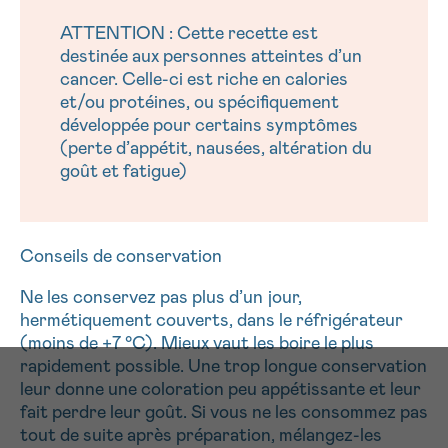
ATTENTION : Cette recette est
destinée aux personnes atteintes d’un
cancer. Celle-ci est riche en calories
et/ou protéines, ou spécifiquement
développée pour certains symptômes
(perte d’appétit, nausées, altération du
goût et fatigue)
Conseils de conservation
Ne les conservez pas plus d’un jour,
hermétiquement couverts, dans le réfrigérateur
(moins de +7 °C). Mieux vaut les boire le plus
rapidement possible. Une trop longue conservation
leur donne une coloration peu appétissante et leur
fait perdre leur goût. Si vous ne les consommez pas
tout de suite après préparation, mélangez-les