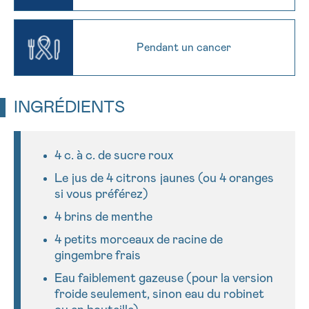
16h-18h
Par téléphone
PRÉNOM
0800 15 801 lu-ve 9h à 18h
Pendant un cancer
Via le formulaire de contact
Suivant
Je souhaite être rappelé.e
E-MAIL
INGRÉDIENTS
En savoir plus sur Cancerinfo
4 c. à c. de sucre roux
VOTRE QUESTION
Le jus de 4 citrons jaunes (ou 4 oranges
si vous préférez)
4 brins de menthe
4 petits morceaux de racine de
Je souhaite recevoir la Newsletter
gingembre frais
J’accepte les
conditions d’utilisations
Eau faiblement gazeuse (pour la version
*CHAMP OBLIGATOIRE
froide seulement, sinon eau du robinet