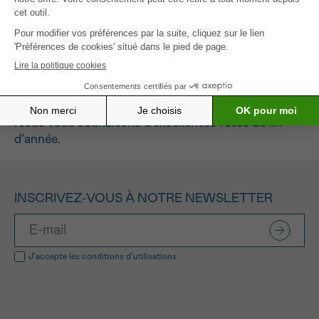
synonyme de résolutions, découvrez nos 12 bonnes
résolutions contre le cancer !
12 bonnes résolutions
Nous vous souhaitons d’excellentes fêtes de fin
d’année.
INSCRIVEZ-VOUS À NOTRE NEWSLETTER
J’accepte les
conditions d’utilisations