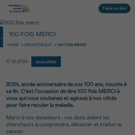
Faire un don
100 FOIS MERCI
HOME
>
MÉDIATHÈQUE
>
100 FOIS MERCI
RETOUR
E-MAIL
Actualités
17.12.2024
FACE AU CANCER VOUS N’ÊTES
PAS SEUL
aucun diagnostic
Rendez-vous
Question
Coordonnées
Confirmation
NOM
Des professionnels pour répondre à toutes vos
2024, année anniversaire de nos 100 ans, touche à
questions sur le cancer
sa fin. C’est l’occasion de dire 100 fois MERCI à
CHOISISSEZ L’HEURE DU RENDEZ-VOUS
Contactez-nous
vous qui nous soutenez et agissez à nos côtés
pour faire reculer la maladie.
9h-11h
PRÉNOM
Merci à nos donateurs : vos dons aident les
11h-13h
RETOUR
chercheurs à comprendre, détecter et traiter le
13h-16h
cancer.