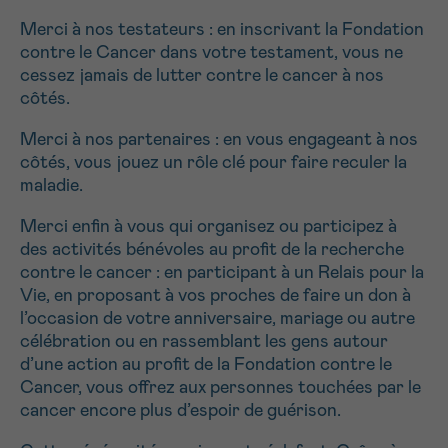
NOM
16h-18h
Merci à nos testateurs : en inscrivant la Fondation
contre le Cancer dans votre testament, vous ne
cessez jamais de lutter contre le cancer à nos
Par téléphone
0800 15 801 lu-ve 9h à 18h
côtés.
Suivant
PRÉNOM
Via le formulaire de contact
Merci à nos partenaires : en vous engageant à nos
côtés, vous jouez un rôle clé pour faire reculer la
Je souhaite être rappelé.e
maladie.
E-MAIL
En savoir plus sur Cancerinfo
Merci enfin à vous qui organisez ou participez à
des activités bénévoles au profit de la recherche
contre le cancer : en participant à un Relais pour la
Vie, en proposant à vos proches de faire un don à
VOTRE QUESTION
l’occasion de votre anniversaire, mariage ou autre
célébration ou en rassemblant les gens autour
d’une action au profit de la Fondation contre le
Cancer, vous offrez aux personnes touchées par le
cancer encore plus d’espoir de guérison.
Je souhaite recevoir la Newsletter