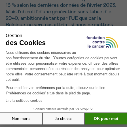
13 % selon les dernières données de février 2023.
Mais l’objectif d’une génération sans tabac d’ici
2040, ambitionnée tant par l’UE que par la
Belgique, ne sera pas atteint si nous ne mettons
pas en œuvre de manière cohérente toutes les
mesures de la CCLAT. Il est donc urgent
d’accélérer la mise en œuvre, comme le montrent
les analyses de tendances rendues publiques par
Sciensano la semaine dernière. Un certain nombre
de mesures supplémentaires sont prévues dans le
plan anti-tabac de décembre 2022. Par exemple, il
est très urgent d’interdire l’exposition des
produits du tabac dans les points de vente. Le
calendrier prévu dans le plan, à savoir fin 2025,
devrait être avancé à fin 2023 pour la Fondation
contre le Cancer. En effet, pourquoi attendre la fin
de l’année 2025 et risquer entre-temps une
nouvelle épidémie de dépendance à la nicotine chez
les jeunes ?