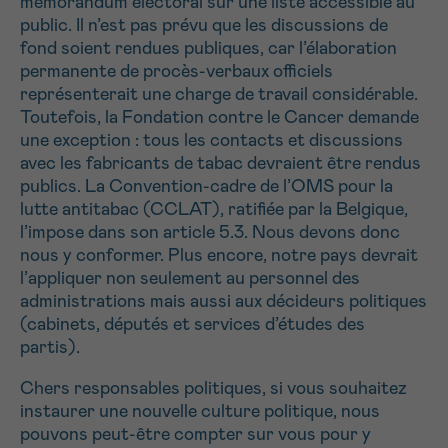
mémorandum électoral sur une liste accessible au
J’accepte les
conditions d’utilisations
public. Il n’est pas prévu que les discussions de
*CHAMP OBLIGATOIRE
fond soient rendues publiques, car l’élaboration
permanente de procès-verbaux officiels
représenterait une charge de travail considérable.
Envoyer
Toutefois, la Fondation contre le Cancer demande
une exception : tous les contacts et discussions
avec les fabricants de tabac devraient être rendus
publics. La Convention-cadre de l’OMS pour la
lutte antitabac (CCLAT), ratifiée par la Belgique,
l’impose dans son article 5.3. Nous devons donc
nous y conformer. Plus encore, notre pays devrait
l’appliquer non seulement au personnel des
administrations mais aussi aux décideurs politiques
(cabinets, députés et services d’études des
partis).
Chers responsables politiques, si vous souhaitez
instaurer une nouvelle culture politique, nous
pouvons peut-être compter sur vous pour y