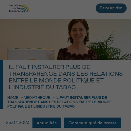
Faire un don
RETOUR
E-MAIL
FACE AU CANCER VOUS N’ÊTES
IL FAUT INSTAURER PLUS DE
PAS SEUL
aucun diagnostic
TRANSPARENCE DANS LES RELATIONS
Rendez-vous
Question
Coordonnées
Confirmation
NOM
Des professionnels pour répondre à toutes vos
ENTRE LE MONDE POLITIQUE ET
questions sur le cancer
L’INDUSTRIE DU TABAC
CHOISISSEZ L’HEURE DU RENDEZ-VOUS
Contactez-nous
HOME
>
MÉDIATHÈQUE
>
IL FAUT INSTAURER PLUS DE
TRANSPARENCE DANS LES RELATIONS ENTRE LE MONDE
9h-11h
PRÉNOM
POLITIQUE ET L’INDUSTRIE DU TABAC
11h-13h
RETOUR
Actualités
Communiqué de presse
25.07.2023
13h-16h