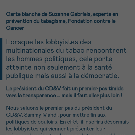
NOM
16h-18h
Carte blanche de Suzanne Gabriels, experte en
prévention du tabagisme, Fondation contre le
Par téléphone
0800 15 801 lu-ve 9h à 18h
Cancer
Suivant
PRÉNOM
Via le formulaire de contact
Lorsque les lobbyistes des
multinationales du tabac rencontrent
Je souhaite être rappelé.e
les hommes politiques, cela porte
E-MAIL
atteinte non seulement à la santé
En savoir plus sur Cancerinfo
publique mais aussi à la démocratie.
Le président du CD&V fait un premier pas timide
VOTRE QUESTION
vers la transparence … mais il faut aller plus loin !
Nous saluons le premier pas du président du
CD&V, Sammy Mahdi, pour mettre fin aux
politiques de couloirs. En effet, il inscrira désormais
les lobbyistes qui viennent présenter leur
Je souhaite recevoir la Newsletter