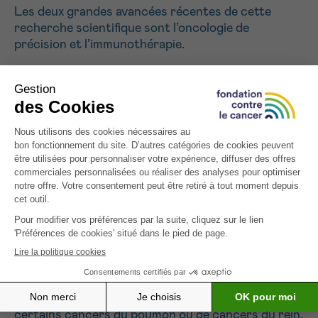
Les deux grandes avancées récentes de cette
recherche scientifique sont l’oncologie de
précision et l’immunothérapie.
Grâce à la connaissance des mécanismes
moléculaires du cancer, il est désormais possible de
mieux identifier le traitement le plus efficace pour
chaque patient. Sur le plan moléculaire, certains
cancers, tels que le cancer du sein et du poumon,
peuvent être caractérisés et traités en fonction de
leur sous-type, ce qui permet d’avoir recours à des
traitements plus efficaces.
Il existe également de nombreux nouveaux
développements dans le domaine de
l’immunothérapie. Le but est de stimuler ou de
renforcer de façon spécifique le système
immunitaire du patient. Cela donne d’excellents
résultats, dans le traitement du mélanome, de
certains cancers du poumon ou de cancers du rein.