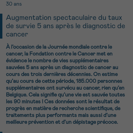
30 ans
NOM
16h-18h
Augmentation spectaculaire du taux
Par téléphone
de survie 5 ans après le diagnostic de
0800 15 801 lu-ve 9h à 18h
Suivant
cancer
PRÉNOM
Via le formulaire de contact
À l’occasion de la Journée mondiale contre le
Je souhaite être rappelé.e
cancer, la Fondation contre le Cancer met en
évidence le nombre de vies supplémentaires
E-MAIL
En savoir plus sur Cancerinfo
sauvées 5 ans après un diagnostic de cancer au
cours des trois dernières décennies. On estime
qu’au cours de cette période, 185.000 personnes
supplémentaires ont survécu au cancer, rien qu’en
VOTRE QUESTION
Belgique. Cela signifie qu’une vie est sauvée toutes
les 90 minutes ! Ces données sont le résultat de
progrès en matière de recherche scientifique, de
traitements plus performants mais aussi d’une
meilleure prévention et d’un dépistage précoce.
Je souhaite recevoir la Newsletter