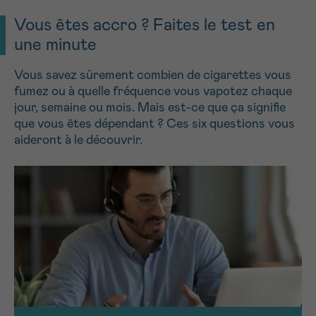
NOM
16h-18h
Vous êtes accro ? Faites le test en
une minute
Par téléphone
0800 15 801 lu-ve 9h à 18h
SANS
Je souhaite recevoir la Newsletter
Suivant
Vous savez sûrement combien de cigarettes vous
PRÉNOM
TITRE
fumez ou à quelle fréquence vous vapotez chaque
Via le formulaire de contact
jour, semaine ou mois. Mais est-ce que ça signifie
que vous êtes dépendant ? Ces six questions vous
Je souhaite être rappelé.e
aideront à le découvrir.
E-MAIL
En savoir plus sur Cancerinfo
VOTRE QUESTION
Je souhaite recevoir la Newsletter