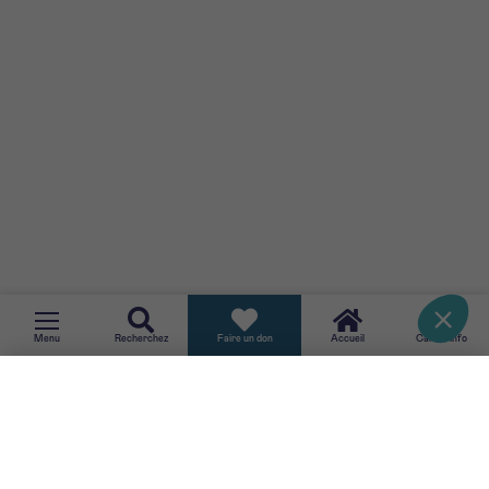
kinésithérapie, soins infirmiers, etc.
Consultez la
liste des cliniques du
sein en Belgique
.
Cancer Fact Sheets, Registre du Cancer, Année
d'incidence 2022, Bruxelles 2026, Belgique.
Belgian Cancer
Registry, Brussels
.
RETOUR
Menu
Recherchez
Faire un don
Accueil
CancerInfo