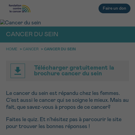
Faire un don
CANCER DU SEIN
RETOUR
HOME
>
CANCER
>
CANCER DU SEIN
E-MAIL
«
*
» INDIQUE LES CHAMPS NÉCESSAIRES
E-MAIL
*
FACE AU CANCER VOUS N’ÊTES
Télécharger gratuitement la
PAS SEUL
aucun diagnostic
brochure cancer du sein
Rendez-vous
Question
Coordonnées
Confirmation
NOM
Des professionnels pour répondre à toutes vos
questions sur le cancer
NOM
*
Le cancer du sein est répandu chez les femmes.
CHOISISSEZ L’HEURE DU RENDEZ-VOUS
Contactez-nous
C’est aussi le cancer qui se soigne le mieux. Mais au
fait, que savez-vous à propos de ce cancer?
9h-11h
PRÉNOM
PRÉNOM
*
11h-13h
Faites le quiz. Et n’hésitez pas à parcourir le site
RETOUR
pour trouver les bonnes réponses !
13h-16h