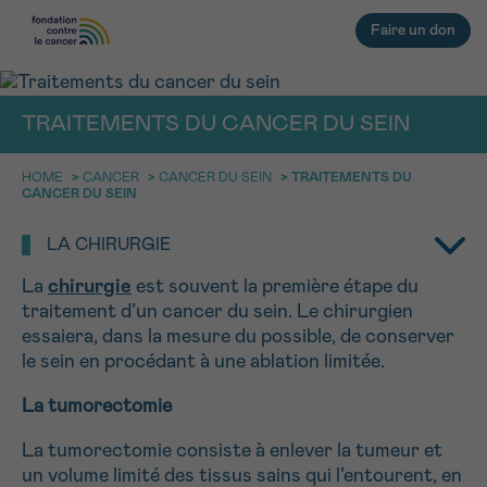
Faire un don
TRAITEMENTS DU CANCER DU SEIN
RETOUR
HOME
>
CANCER
>
CANCER DU SEIN
>
TRAITEMENTS DU
E-MAIL
CANCER DU SEIN
FACE AU CANCER VOUS N’ÊTES
LA CHIRURGIE
PAS SEUL
aucun diagnostic
Rendez-vous
Question
Coordonnées
Confirmation
La
chirurgie
est souvent la première étape du
NOM
Des professionnels pour répondre à toutes vos
traitement d’un cancer du sein. Le chirurgien
questions sur le cancer
essaiera, dans la mesure du possible, de conserver
CHOISISSEZ L’HEURE DU RENDEZ-VOUS
Contactez-nous
le sein en procédant à une ablation limitée.
9h-11h
PRÉNOM
La tumorectomie
11h-13h
RETOUR
La tumorectomie consiste à enlever la tumeur et
13h-16h
un volume limité des tissus sains qui l’entourent, en