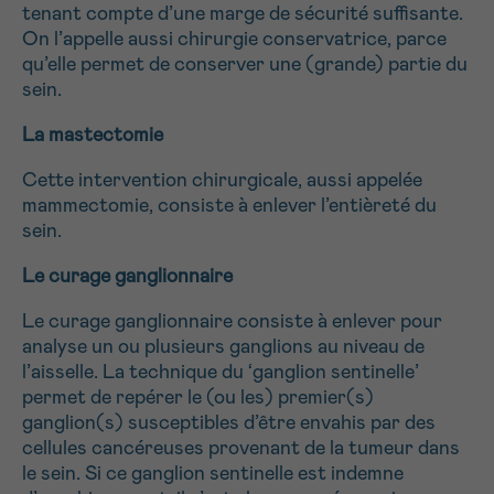
tenant compte d’une marge de sécurité suffisante.
NOM
16h-18h
On l’appelle aussi chirurgie conservatrice, parce
qu’elle permet de conserver une (grande) partie du
Par téléphone
sein.
0800 15 801 lu-ve 9h à 18h
Suivant
PRÉNOM
La mastectomie
Via le formulaire de contact
Cette intervention chirurgicale, aussi appelée
Je souhaite être rappelé.e
mammectomie, consiste à enlever l’entièreté du
sein.
E-MAIL
En savoir plus sur Cancerinfo
Le curage ganglionnaire
Le curage ganglionnaire consiste à enlever pour
VOTRE QUESTION
analyse un ou plusieurs ganglions au niveau de
l’aisselle. La technique du ‘ganglion sentinelle’
permet de repérer le (ou les) premier(s)
ganglion(s) susceptibles d’être envahis par des
cellules cancéreuses provenant de la tumeur dans
le sein. Si ce
ganglion sentinelle
est indemne
Je souhaite recevoir la Newsletter