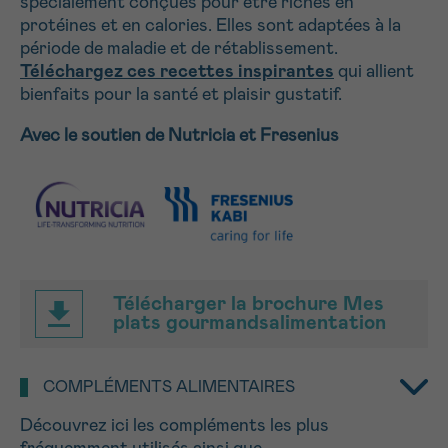
spécialement conçues pour être riches en
J’accepte les
conditions d’utilisations
protéines et en calories. Elles sont adaptées à la
*CHAMP OBLIGATOIRE
période de maladie et de rétablissement.
Téléchargez ces recettes inspirantes
qui allient
bienfaits pour la santé et plaisir gustatif.
Envoyer
Avec le soutien de Nutricia et Fresenius
Télécharger la brochure Mes
plats gourmandsalimentation
COMPLÉMENTS ALIMENTAIRES
Découvrez ici les compléments les plus