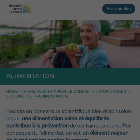
Faire un don
RETOUR
E-MAIL
«
*
» INDIQUE LES CHAMPS NÉCESSAIRES
E-MAIL
*
FACE AU CANCER VOUS N’ÊTES
PAS SEUL
aucun diagnostic
ALIMENTATION
Rendez-vous
Question
Coordonnées
Confirmation
NOM
Des professionnels pour répondre à toutes vos
questions sur le cancer
NOM
*
HOME
>
VIVRE AVEC ET APRÈS LE CANCER
>
J’AI UN CANCER
>
LE BIEN-ÊTRE
>
ALIMENTATION
CHOISISSEZ L’HEURE DU RENDEZ-VOUS
Contactez-nous
9h-11h
Il existe un consensus scientifique bien établi selon
PRÉNOM
lequel
une alimentation saine et équilibrée
PRÉNOM
*
11h-13h
contribue à la prévention
de certains cancers. Par
RETOUR
conséquent, l’alimentation est
un élément majeur
13h-16h