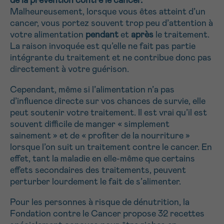
de la prévention contre le cancer.
NOM
Malheureusement, lorsque vous êtes atteint d’un
16h-18h
cancer, vous portez souvent trop peu d’attention à
votre alimentation
pendant
et
après
le traitement.
Par téléphone
La raison invoquée est qu’elle ne fait pas partie
0800 15 801 lu-ve 9h à 18h
SANS
Je souhaite recevoir la Newsletter
Suivant
intégrante du traitement et ne contribue donc pas
PRÉNOM
TITRE
Via le formulaire de contact
directement à votre guérison.
Je souhaite être rappelé.e
Cependant, même si l’alimentation n’a pas
d’influence directe sur vos chances de survie, elle
E-MAIL
En savoir plus sur Cancerinfo
peut soutenir votre traitement. Il est vrai qu’il est
souvent difficile de manger « simplement
sainement » et de « profiter de la nourriture »
lorsque l’on suit un traitement contre le cancer. En
VOTRE QUESTION
effet, tant la maladie en elle-même que certains
effets secondaires des traitements, peuvent
perturber lourdement le fait de s’alimenter.
Pour les personnes à risque de dénutrition, la
Fondation contre le Cancer propose 32 recettes
Je souhaite recevoir la Newsletter