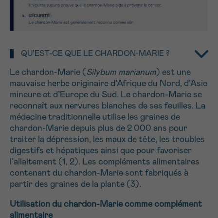
NOM
16h-18h
Par téléphone
0800 15 801 lu-ve 9h à 18h
Suivant
QU’EST-CE QUE LE CHARDON-MARIE ?
PRÉNOM
Via le formulaire de contact
Le chardon-Marie (
Silybum marianum
) est une
mauvaise herbe originaire d’Afrique du Nord, d’Asie
Je souhaite être rappelé.e
mineure et d’Europe du Sud. Le chardon-Marie se
E-MAIL
reconnaît aux nervures blanches de ses feuilles. La
En savoir plus sur Cancerinfo
médecine traditionnelle utilise les graines de
chardon-Marie depuis plus de 2 000 ans pour
traiter la dépression, les maux de tête, les troubles
digestifs et hépatiques ainsi que pour favoriser
VOTRE QUESTION
l’allaitement (1, 2). Les compléments alimentaires
contenant du chardon-Marie sont fabriqués à
partir des graines de la plante (3).
Utilisation du chardon-Marie comme complément
Je souhaite recevoir la Newsletter
alimentaire