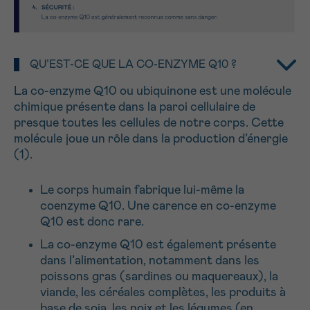
NOM
16h-18h
Par téléphone
0800 15 801 lu-ve 9h à 18h
QU’EST-CE QUE LA CO-ENZYME Q10 ?
Suivant
PRÉNOM
Via le formulaire de contact
La co-enzyme Q10 ou ubiquinone est une molécule
chimique présente dans la paroi cellulaire de
Je souhaite être rappelé.e
presque toutes les cellules de notre corps. Cette
molécule joue un rôle dans la production d’énergie
E-MAIL
En savoir plus sur Cancerinfo
(1).
Le corps humain fabrique lui-même la
coenzyme Q10. Une carence en co-enzyme
VOTRE QUESTION
Q10 est donc rare.
La co-enzyme Q10 est également présente
dans l’alimentation, notamment dans les
poissons gras (sardines ou maquereaux), la
viande, les céréales complètes, les produits à
Je souhaite recevoir la Newsletter
base de soja, les noix et les légumes (en