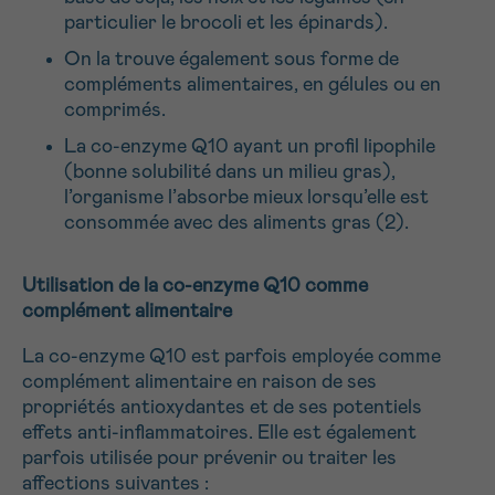
J’accepte les
conditions d’utilisations
particulier le brocoli et les épinards).
*CHAMP OBLIGATOIRE
On la trouve également sous forme de
compléments alimentaires, en gélules ou en
comprimés.
Envoyer
La co-enzyme Q10 ayant un profil lipophile
(bonne solubilité dans un milieu gras),
l’organisme l’absorbe mieux lorsqu’elle est
consommée avec des aliments gras (2).
Utilisation de la co-enzyme Q10 comme
complément alimentaire
La co-enzyme Q10 est parfois employée comme
complément alimentaire en raison de ses
propriétés antioxydantes et de ses potentiels
effets anti-inflammatoires. Elle est également
parfois utilisée pour prévenir ou traiter les
affections suivantes :