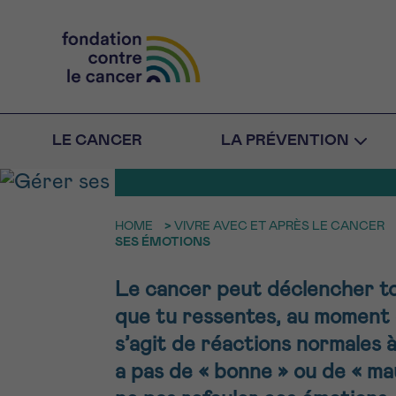
GÉRER SES É
LE CANCER
LA PRÉVENTION
HOME
>
VIVRE AVEC ET APRÈS LE CANCER
RETOUR
E-M
SES ÉMOTIONS
aucun
Le cancer peut déclencher to
FACE AU 
N’ÊTES PA
NO
que tu ressentes, au moment d
Rendez-vou
s’agit de réactions normales à 
Des profession
RETOUR
a pas de « bonne » ou de « ma
CHOISISSEZ L’HEUR
toutes vos ques