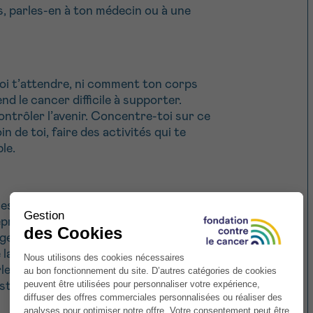
s, parles-en à ton médecin ou à une
uoi t’attendre, ni comment ton corps
nd le cancer difficile à supporter.
ntrôler l’avenir. Concentre-toi sur ce
 de toi, faire des activités qui te
le.
est injuste, et ça peut te rendre fou de
’éprouver cette colère ! Trouve une
ger vers quelqu’un d’autre. Si ton état le
a marche, la natation ou le vélo
rler, chanter, dessiner ou peindre ta
ristesse : pleurer abondamment peut