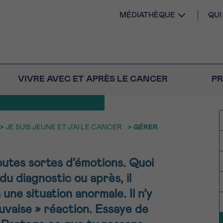
MÉDIATHÈQUE
QU
MOTIONS
VIVRE AVEC ET APRÈS LE CANCER
PR
>
JE SUIS JEUNE ET J’AI LE CANCER
>
GÉRER
AIL
 diagnostic
utes sortes d’émotions. Quoi
CANCER VOUS
S SEUL
M
PRÉNOM
u diagnostic ou après, il
s
Question
Coordonnées
une situation anormale. Il n’y
nels pour répondre à
uvaise » réaction. Essaye de
E DU RENDEZ-VOUS
tions sur le cancer