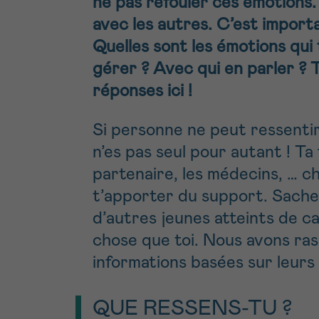
ne pas refouler ces émotions
9h-11h
NOM
Contacte
avec les autres. C’est import
Quelles sont les émotions qui
gérer ? Avec qui en parler ?
E-MAIL
Par télép
réponses ici !
0800 15 80
VOTRE QUESTION
Si personne ne peut ressentir
Je souhait
n’es pas seul pour autant ! Ta 
partenaire, les médecins, … c
t’apporter du support. Sache 
Je souhaite re
d’autres jeunes atteints de c
J’accepte les
c
chose que toi. Nous avons ras
*CHAMP OBLIGATOI
informations basées sur leurs
QUE RESSENS-TU ?