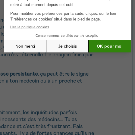
e nombreuses raisons : ton apparence
 as de toi-même, tu te sens faible, tes
iles… Pense à ce qui te remontait le
a musique, te plonger dans un roman ou
s ? Tente de faire la même chose
on n’est éternelle. Le chagrin finira par
esse persistante
, ça peut être le signe
s-en à ton médecin ou à un proche et
aitement, les inquiétudes parfois
s incessants des médecins… Tu as
dance et c’est très frustrant. Fais
ssants. Il y a de fortes chances qu’ils ne