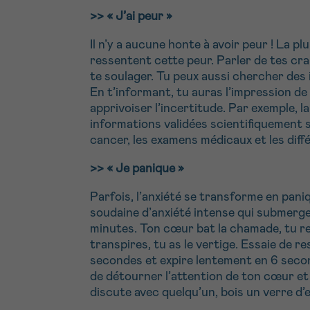
>>
« J’ai peur »
Il n’y a aucune honte à avoir peur ! La p
ressentent cette peur. Parler de tes cr
te soulager. Tu peux aussi chercher des i
En t’informant, tu auras l’impression de 
apprivoiser l’incertitude. Par exemple, 
informations validées scientifiquement s
cancer, les examens médicaux et les diff
>>
« Je panique »
Parfois, l’anxiété se transforme en pani
soudaine d’anxiété intense qui submerg
minutes. Ton cœur bat la chamade, tu res
transpires, tu as le vertige. Essaie de r
secondes et expire lentement en 6 seco
de détourner l’attention de ton cœur et d
discute avec quelqu’un, bois un verre d’