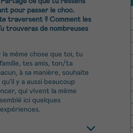
. Partage ce que tu ressens
11h-13h
13h-16h
PRÉNOM
z-nous
ant pour passer le choc.
 te traversent ? Comment les
Su
 Tu trouveras de nombreuses
hone
Via le formulair
1 lu-ve 9h à 18h
contact
 la même chose que toi, tu
e être rappelé.e
En savoir plus s
famille, tes amis, ton/ta
Cancerinfo
hacun, à sa manière, souhaite
qu’il y a aussi beaucoup
cevoir la Newsletter
ancer, qui vivent la même
onditions d’utilisations
En
semblé ici quelques
RE
 expériences.