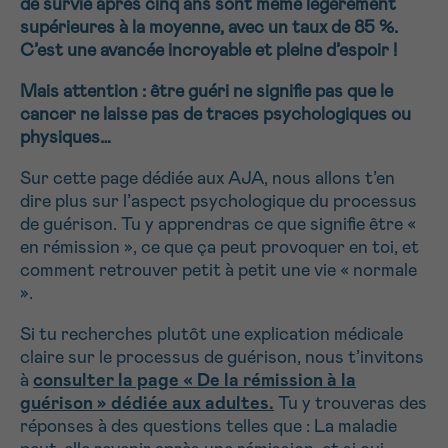
de survie après cinq ans sont même légèrement
NOM
16h-18h
supérieures à la moyenne, avec un taux de 85 %.
C’est une avancée incroyable et pleine d’espoir !
Par téléphone
Mais attention : être guéri ne signifie pas que le
0800 15 801 lu-ve 9h à 18h
Suivant
cancer ne laisse pas de traces psychologiques ou
PRÉNOM
Via le formulaire de contact
physiques…
Je souhaite être rappelé.e
Sur cette page dédiée aux AJA, nous allons t’en
dire plus sur l’aspect psychologique du processus
E-MAIL
En savoir plus sur Cancerinfo
de guérison. Tu y apprendras ce que signifie être «
en rémission », ce que ça peut provoquer en toi, et
comment retrouver petit à petit une vie « normale
».
VOTRE QUESTION
Si tu recherches plutôt une explication médicale
claire sur le processus de guérison, nous t’invitons
à
consulter la page « De la rémission à la
guérison » dédiée aux adultes.
Tu y trouveras des
réponses à des questions telles que : La maladie
Je souhaite recevoir la Newsletter