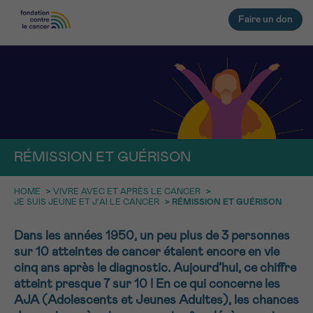
Faire un don
RETOUR
E-MAIL
FACE AU CANCER VOUS N’ÊTES
RÉMISSION ET GUÉRISON
PAS SEUL
aucun diagnostic
Rendez-vous
Question
Coordonnées
Confirmation
NOM
Des professionnels pour répondre à toutes vos
HOME
>
VIVRE AVEC ET APRÈS LE CANCER
>
JE SUIS JEUNE ET J’AI LE CANCER
>
RÉMISSION ET GUÉRISON
questions sur le cancer
CHOISISSEZ L’HEURE DU RENDEZ-VOUS
Contactez-nous
Dans les années 1950, un peu plus de 3 personnes
9h-11h
sur 10 atteintes de cancer étaient encore en vie
PRÉNOM
cinq ans après le diagnostic. Aujourd’hui, ce chiffre
11h-13h
atteint presque 7 sur 10 ! En ce qui concerne les
RETOUR
AJA (Adolescents et Jeunes Adultes), les chances
13h-16h